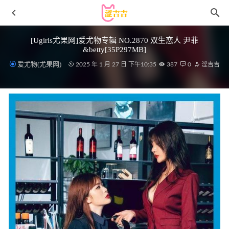
[Ugirls尤果网]爱尤物专辑 NO.2870 双生恋人 尹菲
&betty[35P297MB]
爱尤物(尤果网)
2025 年 1 月 27 日 下午10:35
387
0
涩吉吉
[微密圈]左公子 – 跨年作[49P2V-532MB]
2023-02-09
[Xiuren秀人网]2025.08.21 NO.10675 软情[77P/674.52MB]
2026-03-29
秀人网 – 2021.02.18 VOL.3103 糯美子
MINIbabe[68+1P590M]
2022-12-10
[Xiuren秀人网]2023.12.26 NO.7868 章芃芃[72+1P/770MB]
2024-06-23