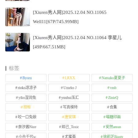
[Xiuren秀人网]2025.12.04 NO.11065
Well11[67P/745.99MB]
[Xiuren秀人网]2025.12.04 NO.11064 李星儿
[49P/667.51MB]
标签
Byoru
LRXX
Natsuko夏夏子
rioko凉凉子
Umeko J
vmb
yiko湿润兔
yuuhui玉汇
ZinieQ
丽柜
写真模特
合集
咬一口兔娘
唐安琪
喵糖印画
奈汐酱Nice
妲己_Toxic
安然anran
小仓千代w
尤蜜荟
徐莉芝Booty