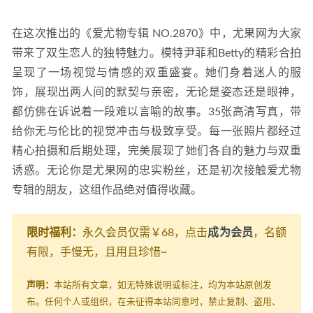
在这次推出的《爱尤物专辑 NO.2870》中，尤果网为大家
带来了双生恋人的独特魅力。模特尹菲和Betty的精彩合拍
呈现了一场视觉与情感的双重盛宴。她们身着迷人的服
饰，展现出两人间的默契与亲密，无论是姿态还是眼神，
都仿佛在诉说着一段难以言喻的故事。35张高清写真，带
给你无与伦比的视觉冲击与极致享受。每一张照片都经过
精心拍摄和后期处理，完美展现了她们各自的魅力与双重
诱惑。无论你是尤果网的忠实粉丝，还是初次接触爱尤物
专辑的朋友，这组作品绝对值得收藏。
限时福利：
永久会员仅需￥68，点击
成为会员
，名额
有限，手慢无，且用且珍惜~
声明：
本站所有文章，如无特殊说明或标注，均为本站原创发
布。任何个人或组织，在未征得本站同意时，禁止复制、盗用、