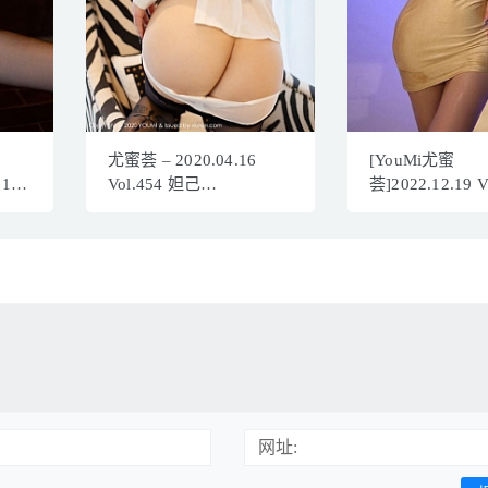
尤蜜荟 – 2020.04.16
[YouMi尤蜜
817
Vol.454 妲己
荟]2022.12.19 
穷
_Toxic[94P323M]
尤妮丝Egg[70+
646MB]
网址: