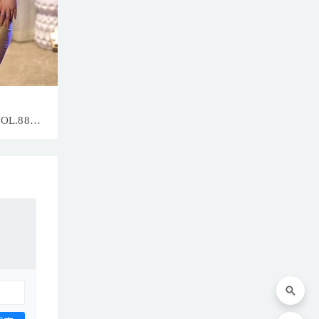
VOL.880
1P／