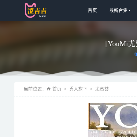
首页
最新合集
[YouMi尤
Bangni邦
当前位置：
首页
秀人旗下
尤蜜荟
[Xiuren秀
[喵糖映画]V
[微密圈]乙
[Xiuren秀