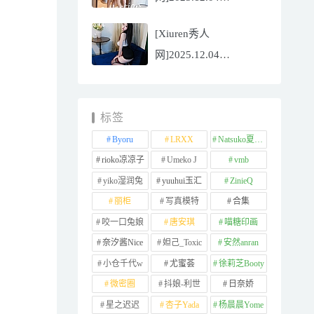
NO.11065
[Xiuren秀人
Well11[67P/745.99MB]
网]2025.12.04
NO.11064 李星儿
[49P/667.51MB]
标签
Byoru
LRXX
Natsuko夏夏子
rioko凉凉子
Umeko J
vmb
yiko湿润兔
yuuhui玉汇
ZinieQ
丽柜
写真模特
合集
咬一口兔娘
唐安琪
喵糖印画
奈汐酱Nice
妲己_Toxic
安然anran
小仓千代w
尤蜜荟
徐莉芝Booty
微密圈
抖娘-利世
日奈娇
星之迟迟
杏子Yada
杨晨晨Yome