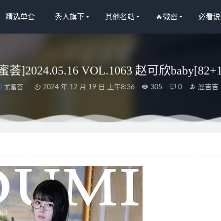
精选单套
秀人旗下
其他名站
🔥微密
必看说
蜜荟]2024.05.16 VOL.1063 赵可欣baby[82+1
尤蜜荟
2024 年 12 月 19 日 上午8:36
305
0
涩吉吉
尼 – 家有女仆[43P 382.6M]
2026-02-01
人网]2023.10.20 NO.7545 王馨瑶yanni[83+1P/690MB]
2024-01-18
OL.321 蓝色私房 [20P/433MB]
2023-04-29
醇子呀 – 性憾束缚捆kb连体内衣[16P2V-157M]
2024-04-13
人网]2025.07.28 No.10591 Well11[79+1P/797MB]
2026-02-20