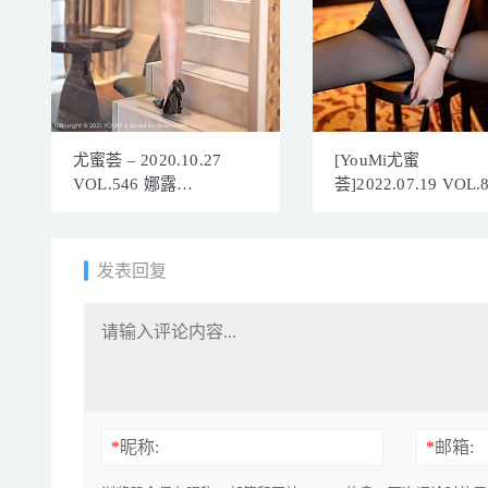
尤蜜荟 – 2020.10.27
[YouMi尤蜜
VOL.546 娜露
荟]2022.07.19 VOL.
SELENA[50+1P／440M]
奶瓶土肥圆矮挫丑黑
[92+1P／906MB]
发表回复
*
昵称:
*
邮箱: