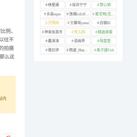
林星阑
桜井宁宁
梦心玥
水淼aqua
洛璃LoLiSAMA
爱尤物(尤果网)
王雨纯
王馨瑶yanni
白银81
材比例，
神楽坂真冬
秀人网
精选单套
以往不
蠢沫沫
语画界
陆萱萱
的拍摄
雅拉伊
雨波_HaneAme
鱼子酱Fish
，那么这
站内