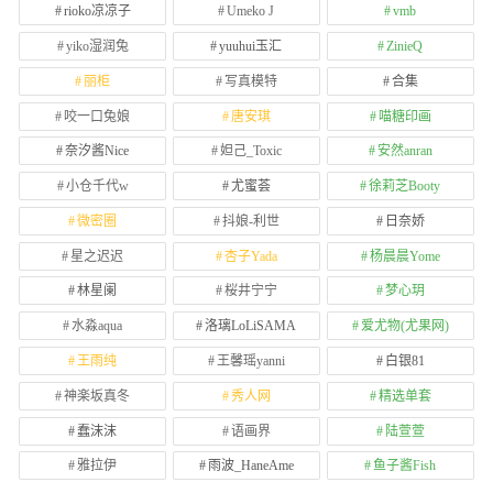
rioko凉凉子
Umeko J
vmb
yiko湿润兔
yuuhui玉汇
ZinieQ
丽柜
写真模特
合集
咬一口兔娘
唐安琪
喵糖印画
奈汐酱Nice
妲己_Toxic
安然anran
小仓千代w
尤蜜荟
徐莉芝Booty
微密圈
抖娘-利世
日奈娇
星之迟迟
杏子Yada
杨晨晨Yome
林星阑
桜井宁宁
梦心玥
水淼aqua
洛璃LoLiSAMA
爱尤物(尤果网)
王雨纯
王馨瑶yanni
白银81
神楽坂真冬
秀人网
精选单套
蠢沫沫
语画界
陆萱萱
雅拉伊
雨波_HaneAme
鱼子酱Fish