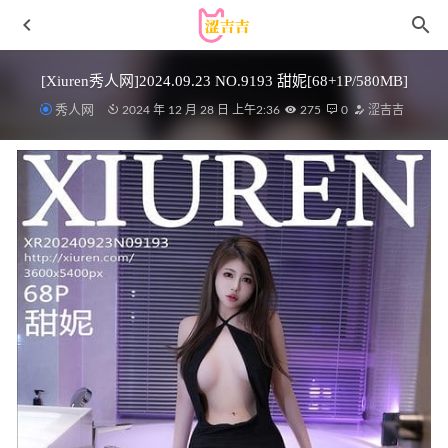
[Xiuren秀人网]2024.09.23 NO.9193 甜妮[68+1P/580MB]
秀人网
2024 年 12 月 28 日 上午2:36
275
0
涩吉吉
起司块wii – NO.039 夜兰自拍[54P-433MB]
2025-08-01
雨波_HaneAme – NO.297 Original Sinful Nun YD Devil
Xˊmas(圣诞节 – 恶魔修女)[29P-160M]
2025-04-18
[Xiuren秀人网]2024.01.30 NO.8038 谭小灵[80+1P／803MB]
2024-07-13
云溪溪 – NO.86 奶桃 狗狗5.0 [81P3V-924M]
2024-04-07
秀人网 – 2020.09.24 NO.2595 姜贞语[57+1P602M]
2022-12-