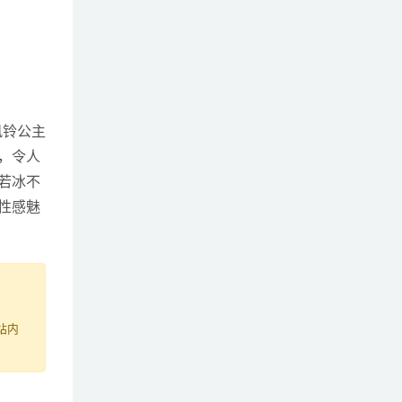
风铃公主
，令人
若冰不
性感魅
站内