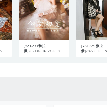
[YALAYI雅拉
[YALAYI雅拉
65 一
伊]2021.06.16 VOL.807
伊]2022.09.05 
P／
似梦初觉 阿禾[43+1P／
柔的夜 小亭[45+
369MB]
486MB]