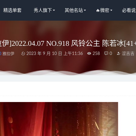
精选单套
秀人旗下
其他名站
🔥微密
必看说
伊]2022.04.07 NO.918 风铃公主 陈若冰[41
雅拉伊
2023 年 9 月 10 日 上午11:36
258
0
涩吉吉
O.072 雪地少女 [108P2V-1.81G]
2023-07-20
 NO.142 皮裤连体红毛衣 [20P-289MB]
2025-09-11
.117 暖暖02[71P/1.33GB]
2022-05-06
馨瑶 – ?️沙发上的渔网诱惑➕黑色蕾丝**[19P-62MB]
2024-10-30
023 NO.2592 最好的事 娜尤子[35P／82MB]
2024-01-04