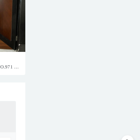
NO.971 温
1P／