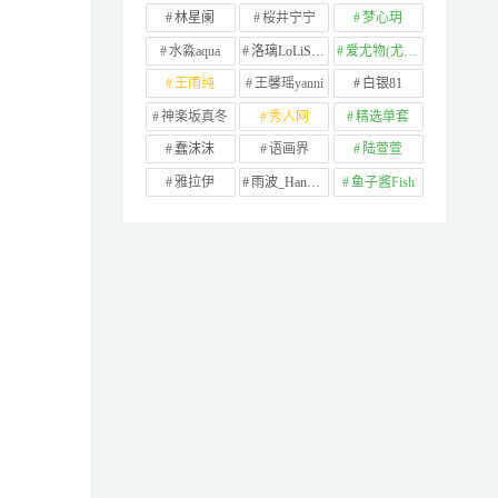
林星阑
桜井宁宁
梦心玥
水淼aqua
洛璃LoLiSAMA
爱尤物(尤果网)
王雨纯
王馨瑶yanni
白银81
神楽坂真冬
秀人网
精选单套
蠢沫沫
语画界
陆萱萱
雅拉伊
雨波_HaneAme
鱼子酱Fish