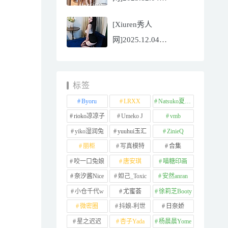
NO.11065
[Xiuren秀人
Well11[67P/745.99MB]
网]2025.12.04
NO.11064 李星儿
[49P/667.51MB]
标签
Byoru
LRXX
Natsuko夏夏子
rioko凉凉子
Umeko J
vmb
yiko湿润兔
yuuhui玉汇
ZinieQ
丽柜
写真模特
合集
咬一口兔娘
唐安琪
喵糖印画
奈汐酱Nice
妲己_Toxic
安然anran
小仓千代w
尤蜜荟
徐莉芝Booty
微密圈
抖娘-利世
日奈娇
星之迟迟
杏子Yada
杨晨晨Yome