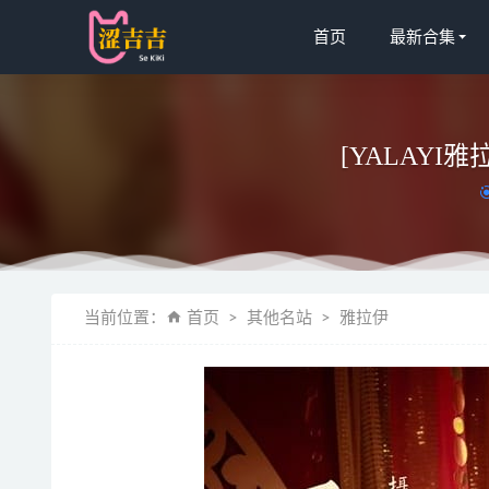
首页
最新合集
[YALAYI雅拉
日奈娇 – N
当前位置：
首页
其他名站
雅拉伊
面饼仙儿 –
桜桃喵 – NO
[微密圈]王
[爱尤物]2