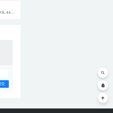
VOL.4412
P／