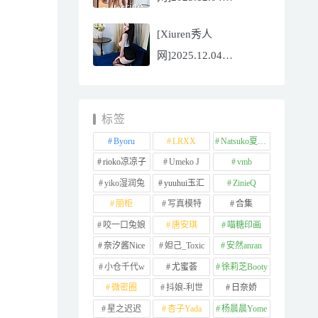
NO.11065
[Xiuren秀人
Well11[67P/745.99MB]
网]2025.12.04
NO.11064 李星儿
[49P/667.51MB]
标签
Byoru
LRXX
Natsuko夏夏子
rioko凉凉子
Umeko J
vmb
yiko湿润兔
yuuhui玉汇
ZinieQ
丽柜
写真模特
合集
咬一口兔娘
唐安琪
喵糖印画
奈汐酱Nice
妲己_Toxic
安然anran
小仓千代w
尤蜜荟
徐莉芝Booty
微密圈
抖娘-利世
日奈娇
星之迟迟
杏子Yada
杨晨晨Yome