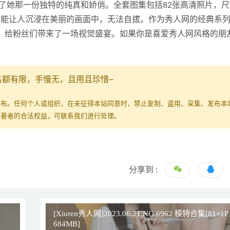
了她那一份独特的纯真和娇俏。全套图集包括82张高清照片，尺
力，能让人沉浸在美丽的画面中，无法自拔。作为秀人网的经典系
象，给粉丝们带来了一场视觉盛宴。如果你是喜爱秀人网风格的朋
名额有限，手慢无，且用且珍惜~
发布。任何个人或组织，在未征得本站同意时，禁止复制、盗用、采集、发布本
原著者的合法权益，可联系我们进行处理。
分享到 :
[Xiuren秀人网]2023.06.21 NO.6962 模特合集[81+1
684MB]