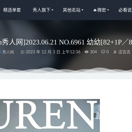
精选单套
秀人旗下
其他名站
🔥微密
必看说
en秀人网]2023.06.21 NO.6961 幼幼[82+1P／
秀人网
2023 年 12 月 3 日 上午12:36
304
0
涩吉吉
秀人网]2021.12.15 VOL.4341 杨晨晨Yome[80+1P／796MB]
2022-1
– NO.180 C103一之濑明日奈B[170P-198MB]
2024-08-26
 – 宅家日记[70P-1.8GB]
2023-03-08
L.300 秋季毛衣 [49P/475MB]
2023-01-29
O.393 白虎比基尼 [28P-161MB]
2026-05-02