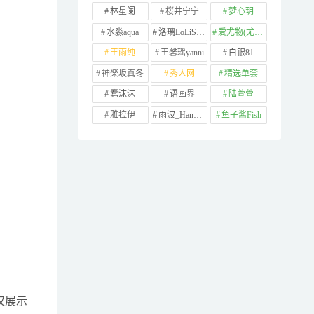
林星阑
桜井宁宁
梦心玥
水淼aqua
洛璃LoLiSAMA
爱尤物(尤果网)
王雨纯
王馨瑶yanni
白银81
神楽坂真冬
秀人网
精选单套
蠢沫沫
语画界
陆萱萱
雅拉伊
雨波_HaneAme
鱼子酱Fish
仅展示