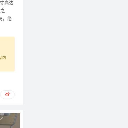
寸高达
列之
友，绝
站内
P／