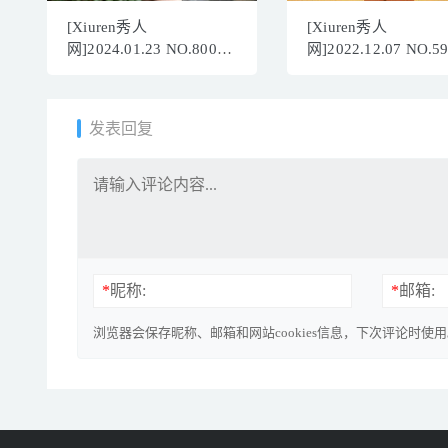
[Xiuren秀人
[Xiuren秀人
网]2024.01.23 NO.8005
网]2022.12.07 NO.5
章芃芃[83+1P/764MB]
hebe韩心雨[51+1P／
397MB]
发表回复
*
昵称:
*
邮箱:
浏览器会保存昵称、邮箱和网站cookies信息，下次评论时使