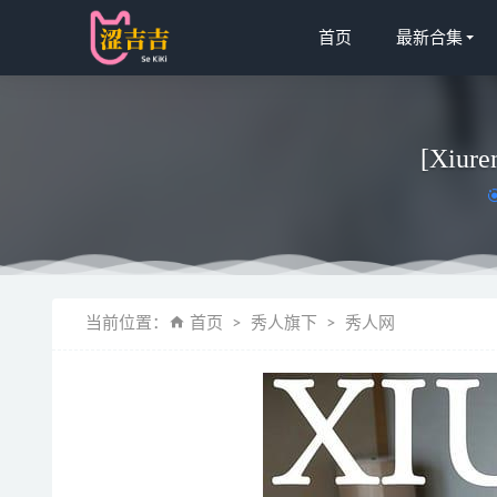
首页
最新合集
[Xiur
[XIUREN
当前位置：
首页
秀人旗下
秀人网
水淼aqua 
鹿八岁baby
喵糖映画 VO
蠢沫沫 – N