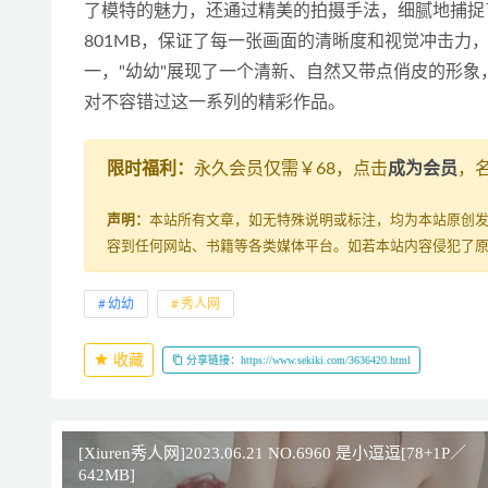
了模特的魅力，还通过精美的拍摄手法，细腻地捕捉
801MB，保证了每一张画面的清晰度和视觉冲击
一，"幼幼"展现了一个清新、自然又带点俏皮的形
对不容错过这一系列的精彩作品。
限时福利：
永久会员仅需￥68，点击
成为会员
，
声明：
本站所有文章，如无特殊说明或标注，均为本站原创
容到任何网站、书籍等各类媒体平台。如若本站内容侵犯了
幼幼
秀人网
收藏
分享链接：https://www.sekiki.com/3636420.html
[Xiuren秀人网]2023.06.21 NO.6960 是小逗逗[78+1P／
642MB]