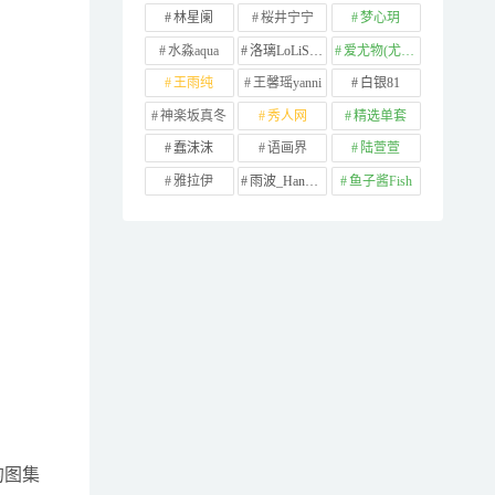
林星阑
桜井宁宁
梦心玥
水淼aqua
洛璃LoLiSAMA
爱尤物(尤果网)
王雨纯
王馨瑶yanni
白银81
神楽坂真冬
秀人网
精选单套
蠢沫沫
语画界
陆萱萱
雅拉伊
雨波_HaneAme
鱼子酱Fish
的图集