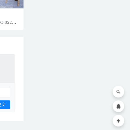
NO.8520
76MB]