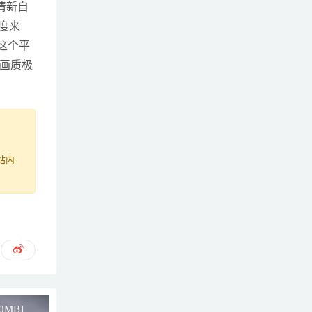
那清新自
度来
这个平
画质极
站内
60MB]