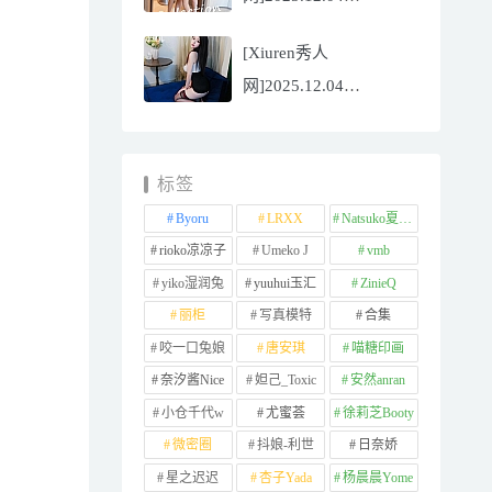
NO.11065
[Xiuren秀人
Well11[67P/745.99MB]
网]2025.12.04
NO.11064 李星儿
[49P/667.51MB]
标签
Byoru
LRXX
Natsuko夏夏子
rioko凉凉子
Umeko J
vmb
yiko湿润兔
yuuhui玉汇
ZinieQ
丽柜
写真模特
合集
咬一口兔娘
唐安琪
喵糖印画
奈汐酱Nice
妲己_Toxic
安然anran
小仓千代w
尤蜜荟
徐莉芝Booty
微密圈
抖娘-利世
日奈娇
星之迟迟
杏子Yada
杨晨晨Yome