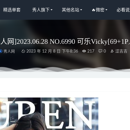
精选单套
秀人旗下
其他名站
🔥微密
必看说
秀人网]2023.06.28 NO.6990 可乐Vicky[69+1
秀人网
2023 年 12 月 8 日 下午8:36
217
0
涩吉吉
.02 Genshin Impact Ganyu原神 甘雨[60P2V-131MB]
2023-06-12
人网]2025.11.27 NO.11041 袁圆[67P/775.60MB]
2026-06-29
 – 微密圈写真&视频合集【持续更新中】
2024-10-01
人网]2025.08.18 NO.10663 玥儿玥er[59P/570.61MB]
2026-03-26
人网]2024.06.28 NO.8775 清妙[76+1P/748MB]
2024-12-23