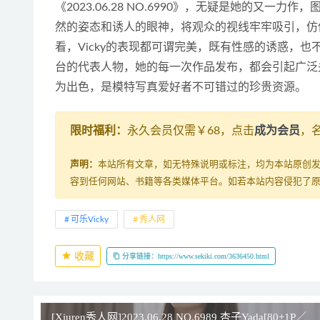
《2023.06.28 NO.6990》，无疑是她的又一
然的姿态和诱人的眼神，将观众的视线牢牢吸引，仿
看，Vicky的表现都可谓完美，既有性感的诱惑，也
台的代表人物，她的每一次作品发布，都会引起广泛
为出色，是模特写真爱好者不可错过的珍贵资源。
限时福利：
永久会员仅需￥68，点击
成为会员
，
声明：
本站所有文章，如无特殊说明或标注，均为本站原创
容到任何网站、书籍等各类媒体平台。如若本站内容侵犯了
可乐Vicky
秀人网
收藏
分享链接：https://www.sekiki.com/3636450.html
[Xiuren秀人网]2023.06.28 NO.6989 杏子Yada[80+1P／