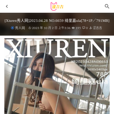
[Xiuren秀人网]2023.04.28 NO.6659 绮里嘉ula[78+1P／791MB]
秀人网
2023 年 10 月 2 日 上午3:36
195
0
涩吉吉
[微密圈]就是阿朱啊 – 洗漱台 [189P-943M]
2023-07-24
[XIAOYU语画界]2023.02.06 VOL.959 林乐一[90+1P／
568MB]
2023-07-18
不呆猫 – NO.042 人妻白旗袍[55P-222M]
2024-04-20
柒柒要乖哦 – NO.061 阿努比斯[168P-856MB]
2026-02-01
[XIUREN秀人网]2021.12.30 VOL.4406 美七Mia[61+1P／
567MB]
2022-12-26