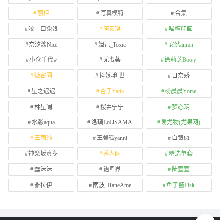
丽柜
写真模特
合集
咬一口兔娘
唐安琪
喵糖印画
奈汐酱Nice
妲己_Toxic
安然anran
小仓千代w
尤蜜荟
徐莉芝Booty
微密圈
抖娘-利世
日奈娇
星之迟迟
杏子Yada
杨晨晨Yome
林星阑
桜井宁宁
梦心玥
水淼aqua
洛璃LoLiSAMA
爱尤物(尤果网)
王雨纯
王馨瑶yanni
白银81
神楽坂真冬
秀人网
精选单套
蠢沫沫
语画界
陆萱萱
雅拉伊
雨波_HaneAme
鱼子酱Fish