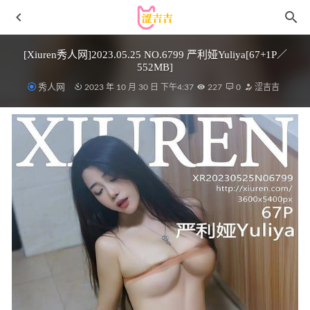
[Xiuren秀人网]2023.05.25 NO.6799 严利娅Yuliya[67+1P／
552MB]
秀人网
2023 年 10 月 30 日 下午4:37
227
0
涩吉吉
UGirls尤果网 爱尤物专辑 – No.1501 彩虹糖 小甜甜
[35P21M]
2022-11-24
九言 – NO.78 2月月票2 [40P-13MB]VIP
2026-03-04
[微密圈]铁锤姐姐 – 黑与红[31P7V-264M]
2025-04-18
[XIUREN秀人网]2022.02.15 VOL.4583 尹甜甜[56+1P／
545MB]
2023-01-03
Azami – NO.087 2B Gantz[38P-169MB]
2022-07-03