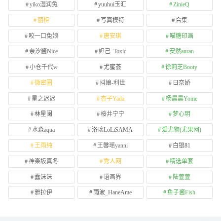
yiko湿润兔
yuuhui玉汇
ZinieQ
丽柜
写真模特
合集
咬一口兔娘
唐安琪
喵糖印画
奈汐酱Nice
妲己_Toxic
安然anran
小仓千代w
尤蜜荟
徐莉芝Booty
微密圈
抖娘-利世
日奈娇
星之迟迟
杏子Yada
杨晨晨Yome
林星阑
桜井宁宁
梦心玥
水淼aqua
洛璃LoLiSAMA
爱尤物(尤果网)
王雨纯
王馨瑶yanni
白银81
神楽坂真冬
秀人网
精选单套
蠢沫沫
语画界
陆萱萱
雅拉伊
雨波_HaneAme
鱼子酱Fish