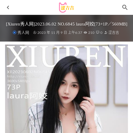
[Xiuren秀人网]2023.06.02 NO.6845 laura阿姣[73+1P／560MB]
秀人网
2023 年 11 月 9 日 上午6:37
210
0
涩吉吉
[YouMi尤蜜荟]2021.09.24 VOL.697 允爾[54+1P／469MB]
2023-01-05
[XIUREN秀人网]2022.01.13 VOL.4460 美桃酱[57+1P／
505MB]
2022-12-29
[XIAOYU语画界]2023.01.17 VOL.948 徐莉芝Booty[95+1P／
674MB]
2023-07-01
[Xiuren秀人网]2025.07.23 NO.10574 冬安[78+1P/833MB]