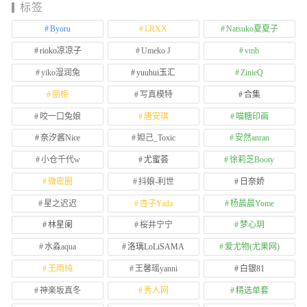
标签
Byoru
LRXX
Natsuko夏夏子
rioko凉凉子
Umeko J
vmb
yiko湿润兔
yuuhui玉汇
ZinieQ
丽柜
写真模特
合集
咬一口兔娘
唐安琪
喵糖印画
奈汐酱Nice
妲己_Toxic
安然anran
小仓千代w
尤蜜荟
徐莉芝Booty
微密圈
抖娘-利世
日奈娇
星之迟迟
杏子Yada
杨晨晨Yome
林星阑
桜井宁宁
梦心玥
水淼aqua
洛璃LoLiSAMA
爱尤物(尤果网)
王雨纯
王馨瑶yanni
白银81
神楽坂真冬
秀人网
精选单套