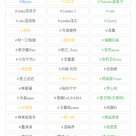
Byoru
LRXX
Natsuko夏夏子
rioko凉凉子
Umeko J
vmb
yiko湿润兔
yuuhui玉汇
ZinieQ
丽柜
写真模特
合集
咬一口兔娘
唐安琪
喵糖印画
奈汐酱Nice
妲己_Toxic
安然anran
小仓千代w
尤蜜荟
徐莉芝Booty
微密圈
抖娘-利世
日奈娇
星之迟迟
杏子Yada
杨晨晨Yome
林星阑
桜井宁宁
梦心玥
水淼aqua
洛璃LoLiSAMA
爱尤物(尤果网)
王雨纯
王馨瑶yanni
白银81
神楽坂真冬
秀人网
精选单套
蠢沫沫
语画界
陆萱萱