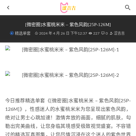
[微密圈]水蜜桃米米 – 紫色风韵[25P-126M]
精选单套
2024 年 4 月 26 日 下午12:37
227
0
涩吉吉
水淼aqua – NO.117 鬼灭之刃 上弦陆堕姬 [83P-99MB]
2022-
07-08
今日推荐精选单套《[微密圈]水蜜桃米米 – 紫色风韵[25P-
51酱 – NO.16 修女[24P-225MB]
2025-09-25
126M]》，性感迷人的水蜜桃米米为您呈现出紫色风韵，
无颜小天使wy – NO.15 吉他妹妹2.0[25P-370MB]
2022-10-
绝对让男士心跳加速！激情奔放的画面，细腻的肌肤，勾
31
勒出完美曲线，让您身临其境感受极致视觉盛宴。不容错
阿包也是兔娘 – NO.054 3月舰长 – 崔斯坦二破[36P-486MB]
2022-09-10
过的精选写真图集，让您尽情沉浸在这个迷人的紫色世界