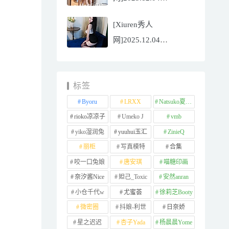
NO.11065
[Xiuren秀人
Well11[67P/745.99MB]
网]2025.12.04
NO.11064 李星儿
[49P/667.51MB]
标签
Byoru
LRXX
Natsuko夏夏子
rioko凉凉子
Umeko J
vmb
yiko湿润兔
yuuhui玉汇
ZinieQ
丽柜
写真模特
合集
咬一口兔娘
唐安琪
喵糖印画
奈汐酱Nice
妲己_Toxic
安然anran
小仓千代w
尤蜜荟
徐莉芝Booty
微密圈
抖娘-利世
日奈娇
星之迟迟
杏子Yada
杨晨晨Yome