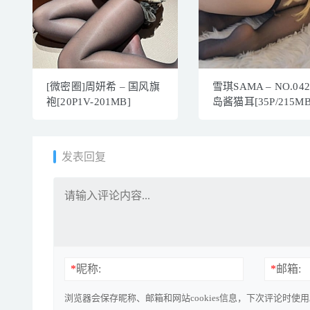
[微密圈]周妍希 – 国风旗
雪琪SAMA – NO.04
袍[20P1V-201MB]
岛酱猫耳[35P/215MB
发表回复
*
昵称:
*
邮箱:
浏览器会保存昵称、邮箱和网站cookies信息，下次评论时使