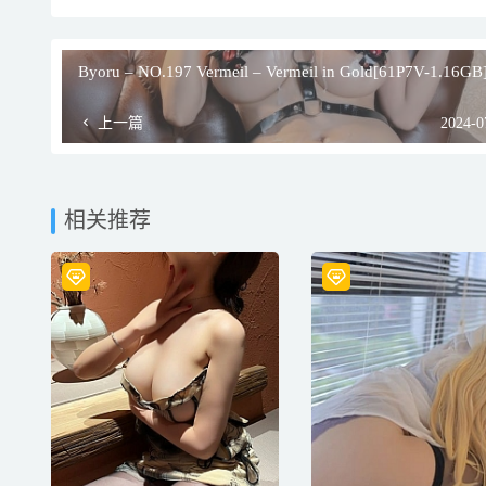
Byoru – NO.197 Vermeil – Vermeil in Gold[61P7V-1.16GB
上一篇
2024-0
相关推荐