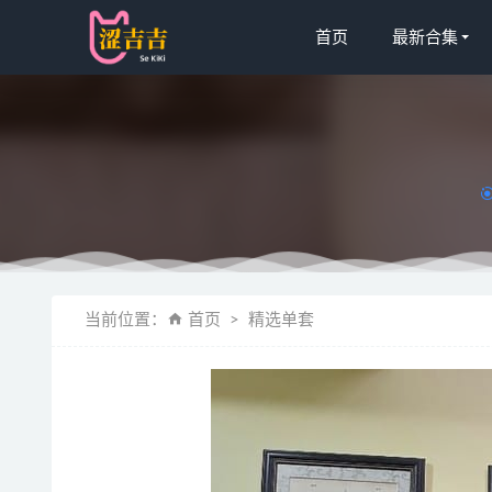
首页
最新合集
迷之呆梨(发
当前位置：
首页
精选单套
YeonYu (
小仓千代w –
miko酱ww
Sakiiii翎