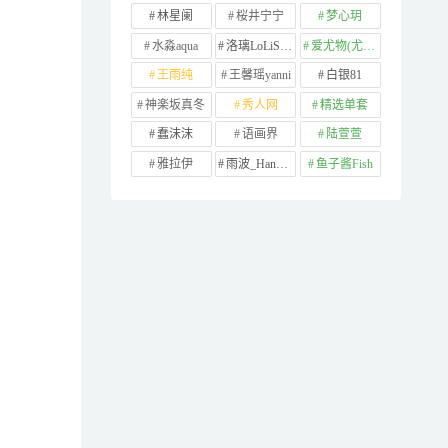
林星阑
桜井宁宁
梦心玥
水淼aqua
洛璃LoLiSAMA
爱尤物(尤果网)
王雨纯
王馨瑶yanni
白银81
神楽坂真冬
秀人网
精选单套
蠢沫沫
语画界
陆萱萱
雅拉伊
雨波_HaneAme
鱼子酱Fish