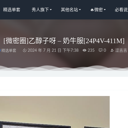
精选单套
秀人旗下
其他名站
🔥微密
必看说
[微密圈]乙醇子呀 – 奶牛服[24P4V-411M]
精选单套
2024 年 7 月 21 日 下午7:38
235
0
涩吉吉
条少女) 2023 1月fantia会员订阅合集（10套）[235P6V-520MB]
연유) [ARTGRAVIA]VOL.713 [122P7V-705MB]
2025-04-25
 NO.048 2023年04月patreon会员合集[111P1V-481M]
2023-09-25
 – NO.17 mikoの小鹿[38P-320MB]
2023-02-01
柒 – NO.09 恶魔[24P-189M]
2025-04-18