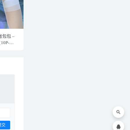
张包包 –
0P-