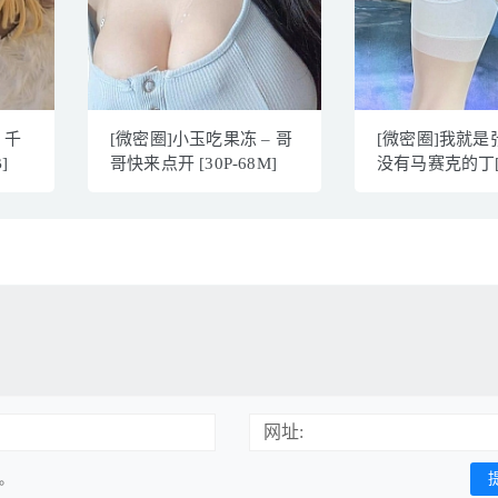
2 千
[微密圈]小玉吃果冻 – 哥
[微密圈]我就是
]
哥快来点开 [30P-68M]
没有马赛克的丁[1
30MB]
网址:
用。