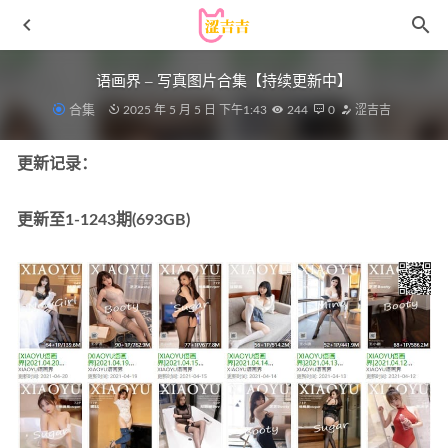
语画界 – 写真图片合集【持续更新中】
合集
2025 年 5 月 5 日 下午1:43
244
0
涩吉吉
更新记录：
更新至1-1243期(693GB)
Money冷冷 – NO.22 皮裙[93P1V-2.87GB]
2022-11-24
[Xiuren秀人网]2023.12.12 NO.7795 圆儿[47+1P/430MB]
2024-05-10
[Ugirls尤果网]爱尤物 2022.08.07 No.2385 乔安娜[35P]
2023-01-16
[喵糖映画]VOL.399 至服少女 [29P/64MB]
2023-01-23
欣老板 – 铁粉空间写真&视频合集【持续更新中】
2025-05-