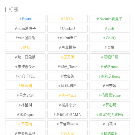
标签
Byoru
LRXX
Natsuko夏夏子
rioko凉凉子
Umeko J
vmb
yiko湿润兔
yuuhui玉汇
ZinieQ
丽柜
写真模特
合集
咬一口兔娘
唐安琪
喵糖印画
奈汐酱Nice
妲己_Toxic
安然anran
小仓千代w
尤蜜荟
徐莉芝Booty
微密圈
抖娘-利世
日奈娇
星之迟迟
杏子Yada
杨晨晨Yome
林星阑
桜井宁宁
梦心玥
水淼aqua
洛璃LoLiSAMA
爱尤物(尤果网)
王雨纯
王馨瑶yanni
白银81
神楽坂真冬
秀人网
精选单套