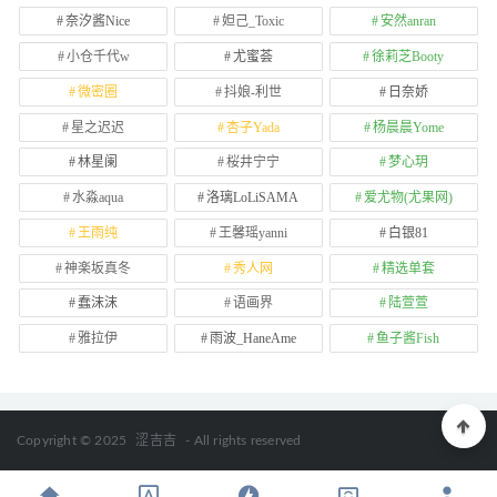
奈汐酱Nice
妲己_Toxic
安然anran
小仓千代w
尤蜜荟
徐莉芝Booty
微密圈
抖娘-利世
日奈娇
星之迟迟
杏子Yada
杨晨晨Yome
林星阑
桜井宁宁
梦心玥
水淼aqua
洛璃LoLiSAMA
爱尤物(尤果网)
王雨纯
王馨瑶yanni
白银81
神楽坂真冬
秀人网
精选单套
蠢沫沫
语画界
陆萱萱
雅拉伊
雨波_HaneAme
鱼子酱Fish
Copyright © 2025
涩吉吉
- All rights reserved