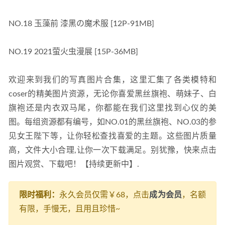
NO.18 玉藻前 漆黑の魔术服 [12P-91MB]
NO.19 2021萤火虫漫展 [15P-36MB]
欢迎来到我们的写真图片合集，这里汇集了各类模特和
coser的精美图片资源，无论你喜爱黑丝旗袍、萌妹子、白
旗袍还是内衣双马尾，你都能在我们这里找到心仪的美
图。每组资源都有编号，如NO.01的黑丝旗袍、NO.03的参
见女王陛下等，让你轻松查找喜爱的主题。这些图片质量
高，文件大小合理,让你一次下载满足。别犹豫，快来点击
图片观赏、下载吧！【持续更新中】.
限时福利：
永久会员仅需￥68，点击
成为会员
，名额
有限，手慢无，且用且珍惜~