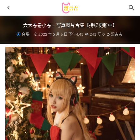
大大卷卷小卷 – 写真图片合集【持续更新中】
合集
2022 年 5 月 6 日 下午4:43
241
0
涩吉吉
[微密圈]阿色 – 情趣内衣 [12P2V-58M]
2024-05-14
[Xiuren秀人网]2025.06.17 NO.10423 袁圆[67+1P/799MB]
2026-01-09
小仓千代w – NO.059 天城 红鸢的闲暇片刻[24P-58M]
2023-
10-16
[微密圈]白龙猫女 – 公寓里的肉丝[29P3V-96MB]
2025-07-19
女主K – NO.44 蓝色泳装女仆[94P-362M]
2024-04-20