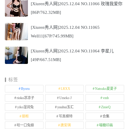
[Xiuren秀人网]2025.12.04 NO.11066 玫瑰我爱你
[86P/762.32MB]
[Xiuren秀人网]2025.12.04 NO.11065
Well11[67P/745.99MB]
[Xiuren秀人网]2025.12.04 NO.11064 李星儿
[49P/667.51MB]
标签
Byoru
LRXX
Natsuko夏夏子
rioko凉凉子
Umeko J
vmb
yiko湿润兔
yuuhui玉汇
ZinieQ
丽柜
写真模特
合集
咬一口兔娘
唐安琪
喵糖印画