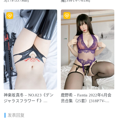
3[17P/337MB]
魔[59P1V-761M]
神楽坂真冬 – NO.023《デン
鹿野希 – Fantia 2022年6月会
ジャラスフラワーｆ》
员合集（25套）[318P7V-
[150P/323MB]
1.40GB]
发表回复