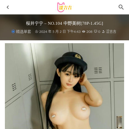
桜井宁宁 – NO.104 中野美树[78P-1.45G]
精选单套
2024 年 5 月 2 日 下午4:43
208
0
涩吉吉
Nyako喵子 – NO.069 初音白兔[41P-323M]
2024-05-28
喵糖映画 VOL.269 白色套装 [40P/14MB]
2023-05-16
miko酱ww – NO.43 冬日温泉2[24P-595M]
2024-05-02
[YouMi尤蜜荟]2024.05.08 VOL.1059 心妍小公主
[72+1P/577MB]
2025-01-24
雨波_HaneAme – NO.257 韩国小兔子[44P3V-355MB]
2023-
04-11