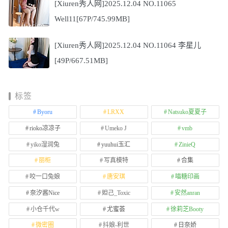
[Xiuren秀人网]2025.12.04 NO.11065
Well11[67P/745.99MB]
[Xiuren秀人网]2025.12.04 NO.11064 李星儿
[49P/667.51MB]
标签
Byoru
LRXX
Natsuko夏夏子
rioko凉凉子
Umeko J
vmb
yiko湿润兔
yuuhui玉汇
ZinieQ
丽柜
写真模特
合集
咬一口兔娘
唐安琪
喵糖印画
奈汐酱Nice
妲己_Toxic
安然anran
小仓千代w
尤蜜荟
徐莉芝Booty
微密圈
抖娘-利世
日奈娇