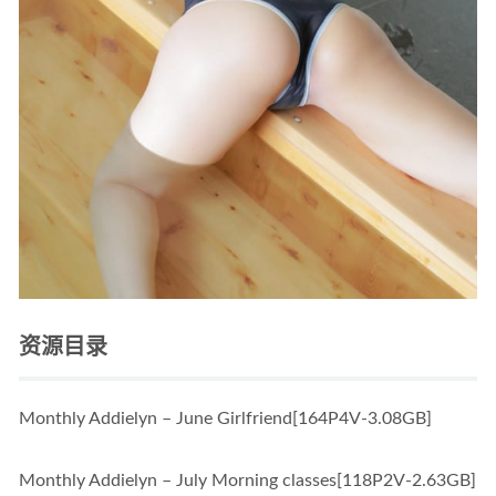
资源目录
Monthly Addielyn – June Girlfriend[164P4V-3.08GB]
Monthly Addielyn – July Morning classes[118P2V-2.63GB]