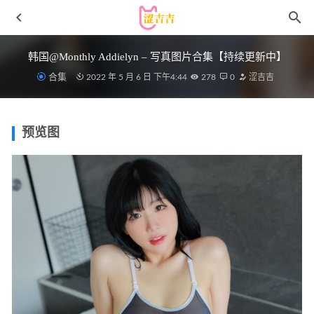
韩国@Monthly Addielyn – 写真图片合集【持续更新中】
合集
2022 年 5 月 6 日 下午4:44
278
0
涩吉吉
预览图
[爱尤物]2022 NO.2419 心仪 表白欢喜[35P／65MB]
2023-06-
08
yuuhui玉汇 – NO.05 游泳部学姐自拍[30P/107MB]
2022-05-
06
[Xiuren秀人网]2025.09.11 NO.10754 姜冉冉
_Renee@[79P/813.66MB]
2026-04-18
水淼aqua – NO.254 崩坏·星穹铁道-阿格莱雅[91P-128MB]