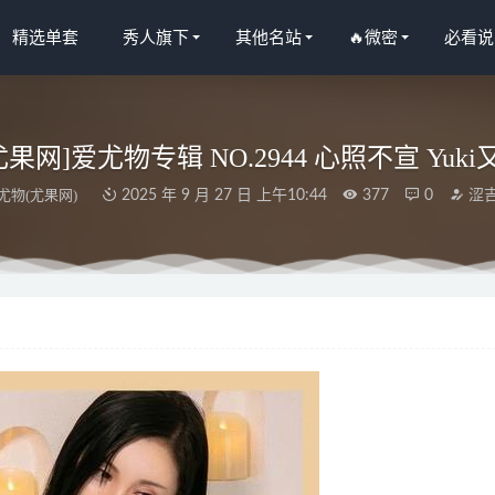
精选单套
秀人旗下
其他名站
🔥微密
必看说
ls尤果网]爱尤物专辑 NO.2944 心照不宣 Yuki又
尤物(尤果网)
2025 年 9 月 27 日 上午10:44
377
0
涩
尤果网] 爱尤物专辑 VOL.2170 李宝儿[35P／30.2MB]
2023-01-08
夏夏子 – NO.40 碧蓝航线 德文郡魅魔 [90P6V-1.05GB]
2024-12-01
– NO.105 5月加冕[28P-106M]
2025-04-10
人网]2023.04.07 NO.6537 绮里嘉ula[83+1P／758MB]
2023-07-09
日，星期二, 每天60秒读懂全世界！
2024-06-24