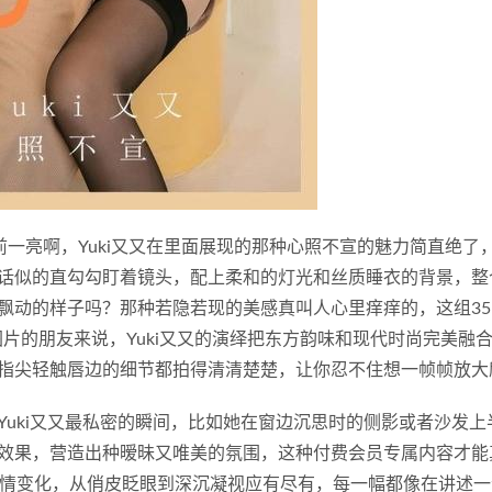
让人眼前一亮啊，Yuki又又在里面展现的那种心照不宣的魅力简直绝了
话似的直勾勾盯着镜头，配上柔和的灯光和丝质睡衣的背景，整
飘动的样子吗？那种若隐若现的美感真叫人心里痒痒的，这组35
图片的朋友来说，Yuki又又的演绎把东方韵味和现代时尚完美融
指尖轻触唇边的细节都拍得清清楚楚，让你忍不住想一帧帧放大
uki又又最私密的瞬间，比如她在窗边沉思时的侧影或者沙发上
效果，营造出种暧昧又唯美的氛围，这种付费会员专属内容才能
表情变化，从俏皮眨眼到深沉凝视应有尽有，每一幅都像在讲述一