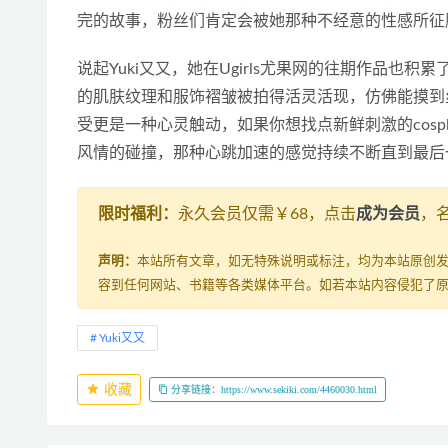
完的故事，粉丝们肯定会被她那种不经意的性感所征
说起Yuki又又，她在Ugirls尤果网的往期作品也
的肌肤纹理和服饰褶皱被拍得活灵活现，仿佛能摸到
受更是一种心灵触动，如果你想找点新鲜刺激的cos
风情的碰撞，那种心跳加速的感觉持续不断直到最后
限时福利：
永久会员仅需￥68，点击
成为会员
，
声明：
本站所有文章，如无特殊说明或标注，均为本站原创
容到任何网站、书籍等各类媒体平台。如若本站内容侵犯了
Yuki又又
收藏
分享链接：https://www.sekiki.com/4460030.html