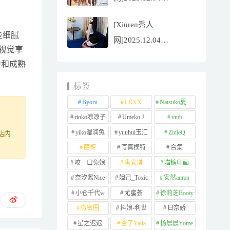
NO.11065
[Xiuren秀人
Well11[67P/745.99MB]
些细腻
网]2025.12.04
视觉享
NO.11064 李星儿
力和成熟
[49P/667.51MB]
标签
Byoru
LRXX
Natsuko夏夏子
rioko凉凉子
Umeko J
vmb
yiko湿润兔
yuuhui玉汇
ZinieQ
站内
丽柜
写真模特
合集
咬一口兔娘
唐安琪
喵糖印画
奈汐酱Nice
妲己_Toxic
安然anran
小仓千代w
尤蜜荟
徐莉芝Booty
微密圈
抖娘-利世
日奈娇
星之迟迟
杏子Yada
杨晨晨Yome