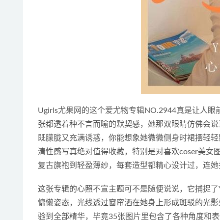
Ugirls尤果网的这个爱尤物专辑NO.2944真是
张都透着种不言而喻的默契感，她那双眼睛仿佛会说
既朦胧又充满诱惑，你能想象她微微侧身时裙摆轻轻
清性感写真绝对值得收藏，特别是对喜欢coser美女
复古旗袍到轻盈薄纱，每套造型都精心设计过，连她
这张专辑的心照不宣主题可不是随便说说，它捕捉了Y
慵懒姿态，光线透过窗帘洒在她身上形成斑驳的光影
验到全部精华，毕竟35张图片里包含了各种角度和