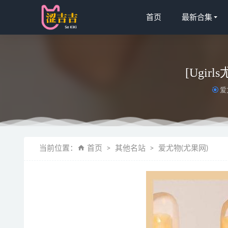
首页
最新合集
[Ugir
爱
[Ugirls
当前位置：
首页
其他名站
爱尤物(尤果网)
Natsuko
阿包也是兔娘 
[Xiuren秀
06月25