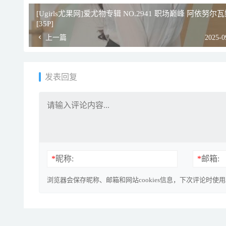
[Ugirls尤果网]爱尤物专辑 NO.2941 职场巅峰 阿依努尔
[35P]
上一篇
2025-0
发表回复
*
昵称:
*
邮箱:
浏览器会保存昵称、邮箱和网站cookies信息，下次评论时使