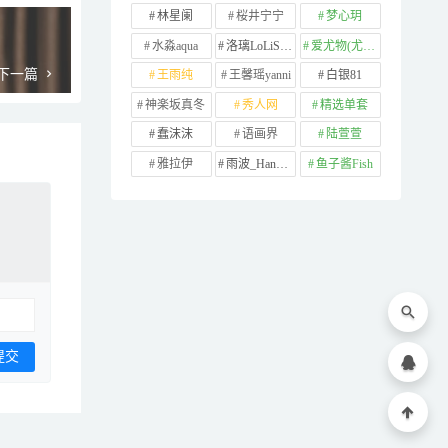
林星阑
桜井宁宁
梦心玥
水淼aqua
洛璃LoLiSAMA
爱尤物(尤果网)
下一篇
王雨纯
王馨瑶yanni
白银81
神楽坂真冬
秀人网
精选单套
蠢沫沫
语画界
陆萱萱
雅拉伊
雨波_HaneAme
鱼子酱Fish