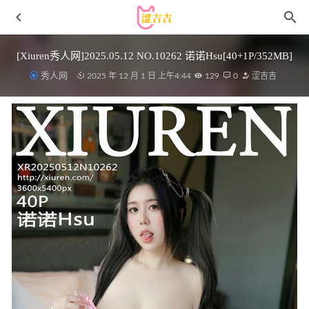
[Xiuren秀人网]2025.05.12 NO.10262 诺诺Hsu[40+1P/352MB]
秀人网
2025 年 12 月 1 日 上午4:44
129
0
涩吉吉
[Xiuren秀人网]2023.06.16 NO.6930 王婉悠Queen[72+1P／
646MB]
2023-11-26
清水由乃 – NO.080 老板午休室[58P1V-338MB]
2025-09-25
霜月shimo – NO.151 DL写真集Dailyデイリーしも Vol.04
[115P-143MB]
2026-07-01
[XIAOYU语画界]2024.02.07 VOL.1201 程程程-
[81+1P/674MB]
2025-03-28