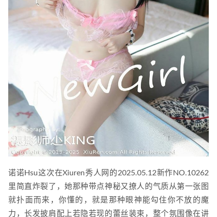
[Xiuren秀人网]2025.01.25 NO.9815 星星baby[70+1P/654MB]
2025-08-01
诺诺Hsu这次在Xiuren秀人网的2025.05.12新作NO.10262
里简直炸裂了，她那种带点神秘又撩人的气质从第一张图
就扑面而来，你懂的，就是那种眼神能勾住你不放的魔
力，长发披肩配上若隐若现的蕾丝装束，整个氛围像在讲