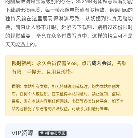
的图集绝对是宝藏级别的存在，352MB的体积意味着你能
下载到无损画质，每一帧都像电影截图般精致，诺诺Hsu的
独特风韵在这里展现得淋漓尽致，从妩媚到纯真无缝切
换，简直让人移不开眼。赶紧去下载吧，别错过这份限时
的视觉盛宴，毕竟在众多付费写真中，这样的精品可不是
天天能遇上的。
限时福利：
永久会员仅需￥68，点击
成为会员
，名额
有限，手慢无，且用且珍惜~
声明：
本站所有文章，如无特殊说明或标注，均为本站原创发
布。任何个人或组织，在未征得本站同意时，禁止复制、盗用、
采集、发布本站内容到任何网站、书籍等各类媒体平台。如若本
站内容侵犯了原著者的合法权益，可联系我们进行处理。
VIP资源
VIP会员专属