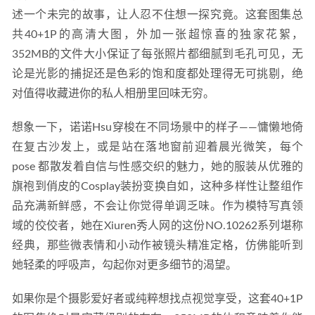
述一个未完的故事，让人忍不住想一探究竟。这套图集总
共40+1P的高清大图，外加一张超惊喜的独家花絮，
352MB的文件大小保证了每张照片都细腻到毛孔可见，无
论是光影的捕捉还是色彩的饱和度都处理得无可挑剔，绝
对值得收藏进你的私人相册里回味无穷。  
想象一下，诺诺Hsu穿梭在不同场景中的样子——慵懒地倚
在复古沙发上，或是站在落地窗前迎着晨光微笑，每个 
pose 都散发着自信与性感交织的魅力，她的服装从优雅的
旗袍到俏皮的Cosplay装扮变换自如，这种多样性让整组作
品充满新鲜感，不会让你觉得单调乏味。作为模特写真领
域的佼佼者，她在Xiuren秀人网的这份NO.10262系列堪称
经典，那些微表情和小动作被镜头精准定格，仿佛能听到
她轻柔的呼吸声，勾起你对更多细节的渴望。  
如果你是个摄影爱好者或纯粹想找点视觉享受，这套40+1P