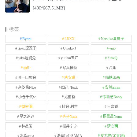
[49P/667.51MB]
标签
Byoru
LRXX
Natsuko夏夏子
rioko凉凉子
Umeko J
vmb
yiko湿润兔
yuuhui玉汇
ZinieQ
丽柜
写真模特
合集
咬一口兔娘
唐安琪
喵糖印画
奈汐酱Nice
妲己_Toxic
安然anran
小仓千代w
尤蜜荟
徐莉芝Booty
微密圈
抖娘-利世
日奈娇
星之迟迟
杏子Yada
杨晨晨Yome
林星阑
桜井宁宁
梦心玥
水淼aqua
洛璃LoLiSAMA
爱尤物(尤果网)