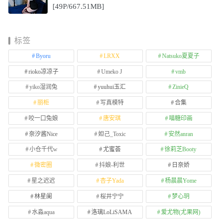
[49P/667.51MB]
标签
Byoru
LRXX
Natsuko夏夏子
rioko凉凉子
Umeko J
vmb
yiko湿润兔
yuuhui玉汇
ZinieQ
丽柜
写真模特
合集
咬一口兔娘
唐安琪
喵糖印画
奈汐酱Nice
妲己_Toxic
安然anran
小仓千代w
尤蜜荟
徐莉芝Booty
微密圈
抖娘-利世
日奈娇
星之迟迟
杏子Yada
杨晨晨Yome
林星阑
桜井宁宁
梦心玥
水淼aqua
洛璃LoLiSAMA
爱尤物(尤果网)