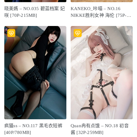
晓美媽 – NO.035 碧蓝档案 妃
KANEKO_咔喵 – NO.16
咲 [70P-215MB]
NIKKE胜利女神 海伦 [75P-
1.14GB]
疯猫ss – NO.117 黑毛衣短裤
Quan冉有点饿 – NO.18 初音
[40P/780MB]
酱 [32P-259MB]