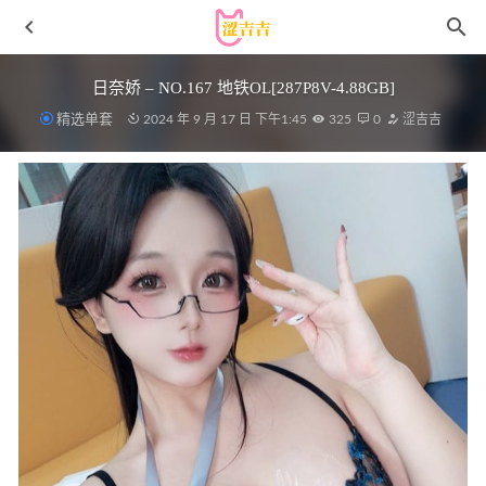
日奈娇 – NO.167 地铁OL[287P8V-4.88GB]
精选单套
2024 年 9 月 17 日 下午1:45
325
0
涩吉吉
宸大小姐 – 微密圈写真合集【持续更新中】
2023-02-05
[微密圈]陈妮妮 – 热辣小妮[17P-37MB]
2023-03-25
[YouMi尤蜜荟]2022.07.22 VOL.819 小海臀Rena[74+1P／
844MB]
2023-02-19
[微密圈]迷人的五姨太 – 视频现场 [32P1V-217MB]
2023-03-
27
[微密圈]张鑫baby – 粉色一根绳[14P1V-145MB]
2023-04-24