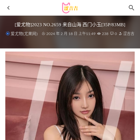
[爱尤物]2023 NO.2659 来自山海 西门小玉[35P/83MB]
爱尤物(尤果网)
2024 年 2 月 18 日 上午11:49
238
0
涩吉吉
焖焖碳 – NO.054 刻晴 [18P-160MB]
2026-07-01
KenKen けん研 – 059 [Fantia] 2024年01月[188P6V-1.92G]
2025-04-18
[Ugirls尤果网]爱尤物专辑 NO.2934 不经意的一触 萱宸[35P]
2025-09-25
[Xiuren秀人网]2023.12.26 NO.7869 安然anran[77+1P/606MB]
2024-05-09