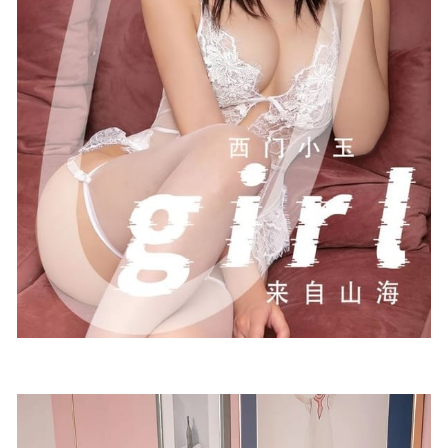
Sira (시라) – [ArtGravia] Vol.348 [94P-236MB]
2023-03-16