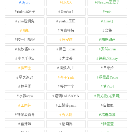
Byoru
LRXX
Natsuko夏夏子
rioko凉凉子
Umeko J
vmb
yiko湿润兔
yuuhui玉汇
ZinieQ
丽柜
写真模特
合集
咬一口兔娘
唐安琪
喵糖印画
奈汐酱Nice
妲己_Toxic
安然anran
小仓千代w
尤蜜荟
徐莉芝Booty
微密圈
抖娘-利世
日奈娇
星之迟迟
杏子Yada
杨晨晨Yome
林星阑
桜井宁宁
梦心玥
水淼aqua
洛璃LoLiSAMA
爱尤物(尤果网)
王雨纯
王馨瑶yanni
白银81
神楽坂真冬
秀人网
精选单套
蠢沫沫
语画界
陆萱萱