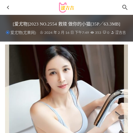
[爱尤物]2023 NO.2554 救赎 做你的小猫[35P／63.3MB]
爱尤物(尤果网)
2024 年 2 月 16 日 下午7:49
353
0
涩吉吉
[微密圈]桃沢樱呀 – 红丝的诱惑 [18P8V-330MB]
2023-06-24
AT鲨 – NO.64 不守纪律的风纪委员[51P1V-20MB]
2025-10-
09
是三不是世w – NO.34 深蓝捆绑[49P-458MB]
2024-11-09
[微密圈]卡通百科老王 – 运动裤里丝怼镜 [16P-75M]
2023-
08-19
Uu酱 – 微密圈写真&视频合集【持续更新中】
2023-09-10