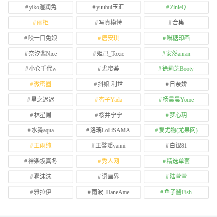
yiko湿润兔
yuuhui玉汇
ZinieQ
丽柜
写真模特
合集
咬一口兔娘
唐安琪
喵糖印画
奈汐酱Nice
妲己_Toxic
安然anran
小仓千代w
尤蜜荟
徐莉芝Booty
微密圈
抖娘-利世
日奈娇
星之迟迟
杏子Yada
杨晨晨Yome
林星阑
桜井宁宁
梦心玥
水淼aqua
洛璃LoLiSAMA
爱尤物(尤果网)
王雨纯
王馨瑶yanni
白银81
神楽坂真冬
秀人网
精选单套
蠢沫沫
语画界
陆萱萱
雅拉伊
雨波_HaneAme
鱼子酱Fish