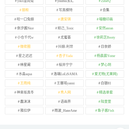
yiko湿润兔
yuuhui玉汇
ZinieQ
丽柜
写真模特
合集
咬一口兔娘
唐安琪
喵糖印画
奈汐酱Nice
妲己_Toxic
安然anran
小仓千代w
尤蜜荟
徐莉芝Booty
微密圈
抖娘-利世
日奈娇
星之迟迟
杏子Yada
杨晨晨Yome
林星阑
桜井宁宁
梦心玥
水淼aqua
洛璃LoLiSAMA
爱尤物(尤果网)
王雨纯
王馨瑶yanni
白银81
神楽坂真冬
秀人网
精选单套
蠢沫沫
语画界
陆萱萱
雅拉伊
雨波_HaneAme
鱼子酱Fish