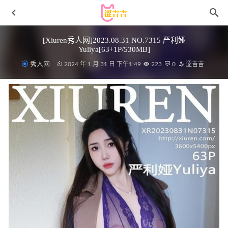
[Xiuren秀人网]2023.08.31 NO.7315 严利娅
Yuliya[63+1P/530MB]
秀人网
2024 年 1 月 31 日 下午1:49
223
0
涩吉吉
[喵糖映画]VOL.401 水手服XUE妹 [30P/191MB]
2023-01-23
[Xiuren秀人网]2022.11.23 NO.5899 豆瓣酱[89+1P／637MB]
2023-05-14
[XIAOYU语画界]2022.06.28 VOL.808 芝芝Booty[100+1P／
935MB]
2023-01-23
IESS异思趣向 – 2020.04.09 丝享家718 小衫 复古中线筒袜
[93P37M]
2022-11-29