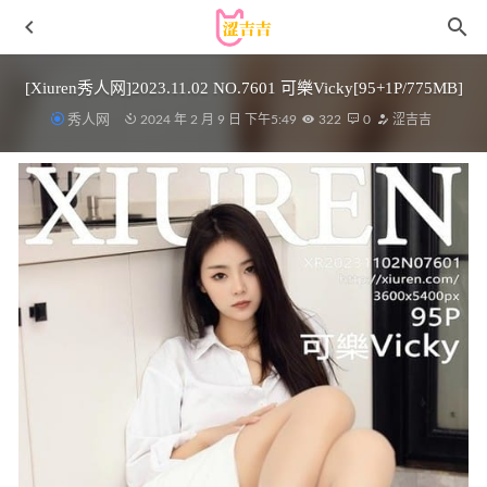
[Xiuren秀人网]2023.11.02 NO.7601 可樂Vicky[95+1P/775MB]
秀人网
2024 年 2 月 9 日 下午5:49
322
0
涩吉吉
[微密圈]奶宝妹纸 – 足球宝贝 [34P15V-1.19GB]
2023-01-30
[Xiuren秀人网]2025.12.03 NO.11059 白琮瑗[66P/702.59MB]
2026-07-05
小仓千代w – NO.129 镭射泳衣 [25P-165MB]
2026-05-01
孫樂樂 – NO.024 ARTGRAVIA_VOL252cosplay纯欲
[67P/108MB]
2022-05-06
秀人网 – 2021.02.26 VOL.3145 芝芝Booty[67+1P755M]