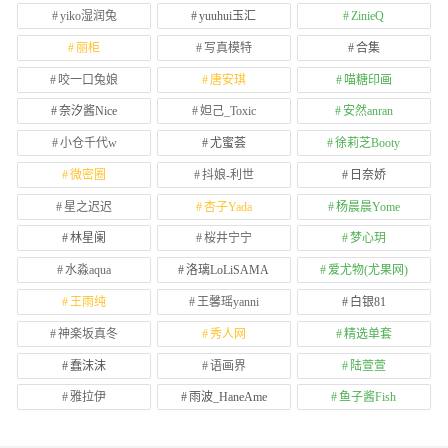
yiko湿润兔
yuuhui玉汇
ZinieQ
丽柜
写真模特
合集
咬一口兔娘
唐安琪
喵糖印画
奈汐酱Nice
妲己_Toxic
安然anran
小仓千代w
尤蜜荟
徐莉芝Booty
微密圈
抖娘-利世
日奈娇
星之迟迟
杏子Yada
杨晨晨Yome
林星阑
桜井宁宁
梦心玥
水淼aqua
洛璃LoLiSAMA
爱尤物(尤果网)
王雨纯
王馨瑶yanni
白银81
神楽坂真冬
秀人网
精选单套
蠢沫沫
语画界
陆萱萱
雅拉伊
雨波_HaneAme
鱼子酱Fish