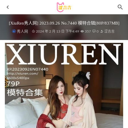
[XiuRen秀人网] 2023.09.26 No.7440 模特合辑[80P/837MB]
秀人网
2024 年 2 月 13 日 下午4:49
357
0
涩吉吉
neko酱 – 可爱乖巧学妹 [74P-269MB]
2023-04-20
[微密圈]乙醇子呀 – 顶级皮衣炸裂福利[14P-67M]
2024-06-
21
迷之呆梨(发条少女) – 要听话哦[18P-35MB]
2025-08-03
张鑫baby – 微密圈写真合集【持续更新中】
2025-03-06
[Xiuren秀人网]2023.06.14 NO.6915 杏子Yada[78+1P／
675MB]
2023-11-23