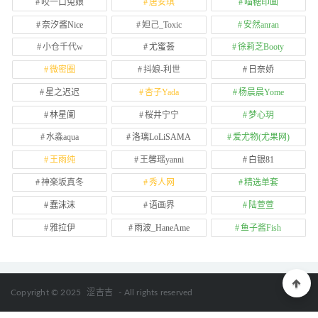
咬一口兔娘
唐安琪
喵糖印画
奈汐酱Nice
妲己_Toxic
安然anran
小仓千代w
尤蜜荟
徐莉芝Booty
微密圈
抖娘-利世
日奈娇
星之迟迟
杏子Yada
杨晨晨Yome
林星阑
桜井宁宁
梦心玥
水淼aqua
洛璃LoLiSAMA
爱尤物(尤果网)
王雨纯
王馨瑶yanni
白银81
神楽坂真冬
秀人网
精选单套
蠢沫沫
语画界
陆萱萱
雅拉伊
雨波_HaneAme
鱼子酱Fish
Copyright © 2025
涩吉吉
- All rights reserved