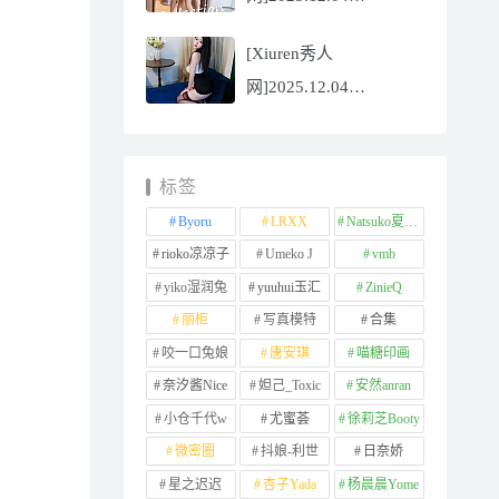
NO.11065
[Xiuren秀人
Well11[67P/745.99MB]
网]2025.12.04
NO.11064 李星儿
[49P/667.51MB]
标签
Byoru
LRXX
Natsuko夏夏子
rioko凉凉子
Umeko J
vmb
yiko湿润兔
yuuhui玉汇
ZinieQ
丽柜
写真模特
合集
咬一口兔娘
唐安琪
喵糖印画
奈汐酱Nice
妲己_Toxic
安然anran
小仓千代w
尤蜜荟
徐莉芝Booty
微密圈
抖娘-利世
日奈娇
星之迟迟
杏子Yada
杨晨晨Yome