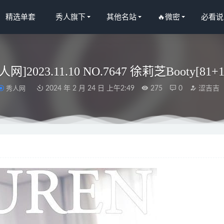
精选单套
秀人旗下
其他名站
🔥微密
必看说
秀人网]2023.11.10 NO.7647 徐莉芝Booty[81+1
秀人网
2024 年 2 月 24 日 上午2:49
275
0
涩吉吉
 – NO.25 碧蓝航线能代女仆[27P-933M]
2023-11-27
可西yyy – 紫色情趣超大福利[19P3V-81MB]
2025-08-14
醇子呀 – 学院天花板 [39P2V-374MB]
2023-04-11
 – NO.79 蓝白条少女 Sky & Cloud Girl [81P-801MB]-火
2024-10-0
汇 – NO.111 爱心护理 [43P1V-258MB]
2025-05-09