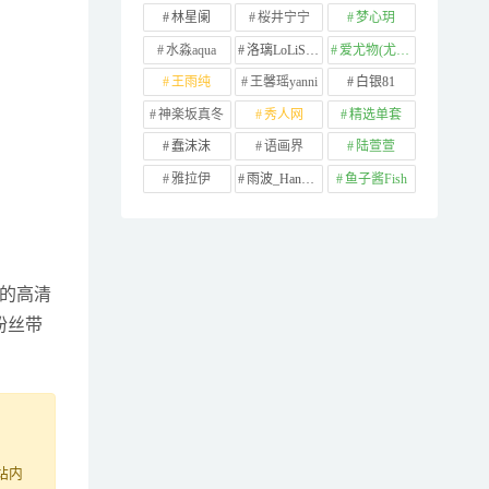
林星阑
桜井宁宁
梦心玥
水淼aqua
洛璃LoLiSAMA
爱尤物(尤果网)
王雨纯
王馨瑶yanni
白银81
神楽坂真冬
秀人网
精选单套
蠢沫沫
语画界
陆萱萱
雅拉伊
雨波_HaneAme
鱼子酱Fish
B的高清
粉丝带
站内