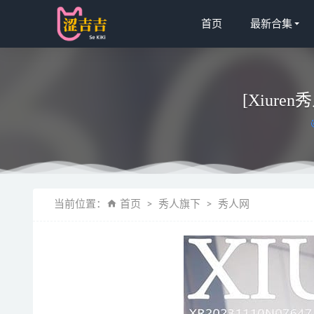
首页
最新合集
[Xiuren
是三不是世w
当前位置：
首页
秀人旗下
秀人网
[微密圈]可
[微密圈]乙
yuuhui玉汇
yuuhui玉