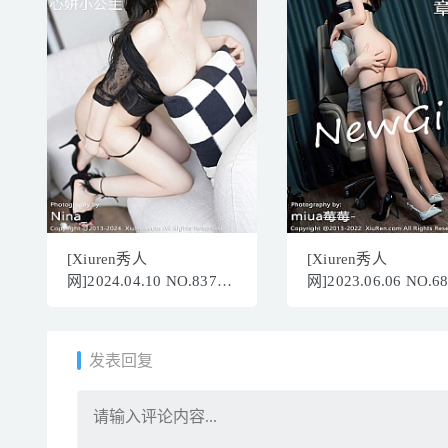
[Xiuren秀人
[Xiuren秀人
网]2024.04.10 NO.8370
网]2023.06.06 NO.6
心妍小公主
章芃芃[90+1P／887M
[81+1P/783MB]
发表回复