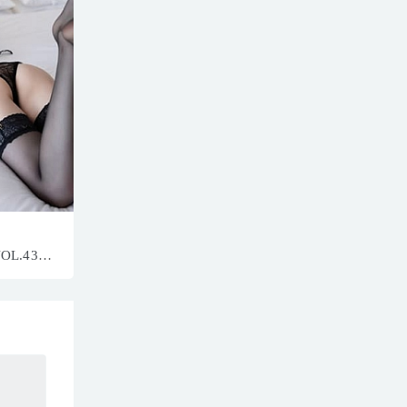
VOL.4331
879MB]