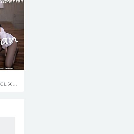
VOL.5650
1P／