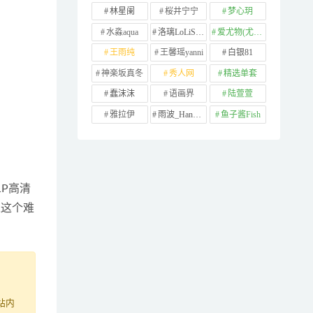
林星阑
桜井宁宁
梦心玥
水淼aqua
洛璃LoLiSAMA
爱尤物(尤果网)
王雨纯
王馨瑶yanni
白银81
神楽坂真冬
秀人网
精选单套
蠢沫沫
语画界
陆萱萱
雅拉伊
雨波_HaneAme
鱼子酱Fish
1P高清
过这个难
站内