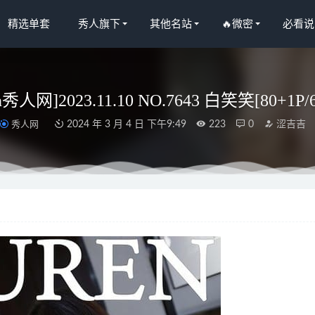
精选单套
秀人旗下
其他名站
🔥微密
必看说
en秀人网]2023.11.10 NO.7643 白笑笑[80+1P/
秀人网
2024 年 3 月 4 日 下午9:49
223
0
涩吉吉
人网]2025.06.13 NO.10407 娜比[84+1P/832MB]
2026-01-05
 – 写真图片合集【持续更新中】
2022-11-07
人网]2025.08.27 NO.10694 阿依莎[83P/807.98MB]
2026-04-03
 – NO.077 しもデイリーしも[130P8V-2723MB]
2023-05-12
澜妹呀 – NO.53 蔚蓝档案 一之濑明日奈 僵尸娘[80P2V-2.35G