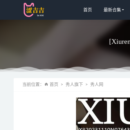
首页
最新合集
[Xiur
[Xiuren秀
当前位置：
首页
秀人旗下
秀人网
克拉女神
[Xiuren秀
霜月shimo
星澜是澜澜叫