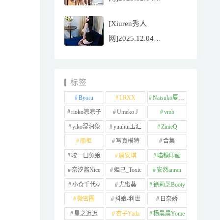
NO.11065
[Xiuren秀人
Well11[67P/745.99MB]
网]2025.12.04
NO.11064 李星儿
[49P/667.51MB]
标签
Byoru
LRXX
Natsuko夏夏子
rioko凉凉子
Umeko J
vmb
yiko湿润兔
yuuhui玉汇
ZinieQ
丽柜
写真模特
合集
咬一口兔娘
唐安琪
喵糖印画
奈汐酱Nice
妲己_Toxic
安然anran
小仓千代w
尤蜜荟
徐莉芝Booty
微密圈
抖娘-利世
日奈娇
星之迟迟
杏子Yada
杨晨晨Yome