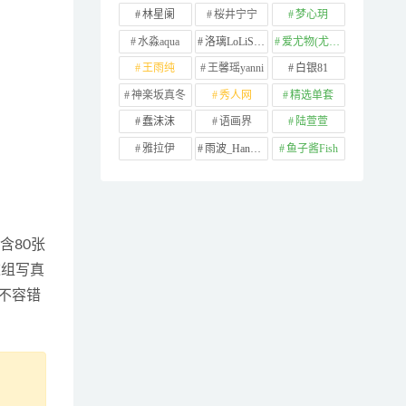
林星阑
桜井宁宁
梦心玥
水淼aqua
洛璃LoLiSAMA
爱尤物(尤果网)
王雨纯
王馨瑶yanni
白银81
神楽坂真冬
秀人网
精选单套
蠢沫沫
语画界
陆萱萱
雅拉伊
雨波_HaneAme
鱼子酱Fish
包含80张
这组写真
不容错