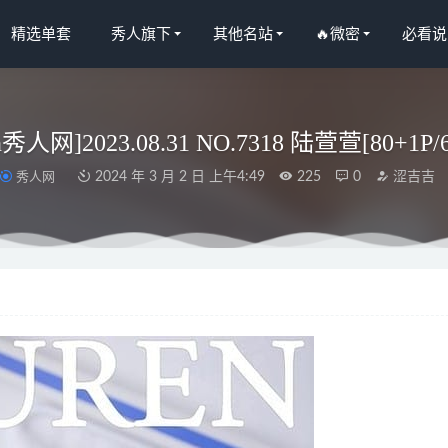
精选单套
秀人旗下
其他名站
🔥微密
必看说
en秀人网]2023.08.31 NO.7318 陆萱萱[80+1P/
秀人网
2024 年 3 月 2 日 上午4:49
225
0
涩吉吉
 NO.099 素雅无丝少女也性感[46P214M]
2022-11-07
– NO.103 超级索尼子浴衣 [55P-146MB]
2025-05-22
NO.106 原神 妮露泳装 [21P-250MB]
2024-06-26
人网]2024.07.12 NO.8847 桃妖夭[67+1P/583MB]
2024-12-27
人网]2024.06.14 NO.8704 利世[80+1P/669MB]
2024-12-07