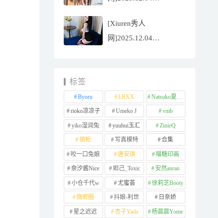
NO.11065
[Xiuren秀人
Well11[67P/745.99MB]
网]2025.12.04
NO.11064 李星儿
[49P/667.51MB]
标签
Byoru
LRXX
Natsuko夏夏子
rioko凉凉子
Umeko J
vmb
yiko湿润兔
yuuhui玉汇
ZinieQ
丽柜
写真模特
合集
咬一口兔娘
唐安琪
喵糖印画
奈汐酱Nice
妲己_Toxic
安然anran
小仓千代w
尤蜜荟
徐莉芝Booty
微密圈
抖娘-利世
日奈娇
星之迟迟
杏子Yada
杨晨晨Yome