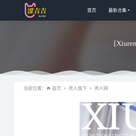
首页
最新合集
[Xiur
风之领域 –
当前位置：
首页
秀人旗下
秀人网
小仓千代w 
蜜汁猫裘 – 
[Xiuren秀
[Xiuren秀