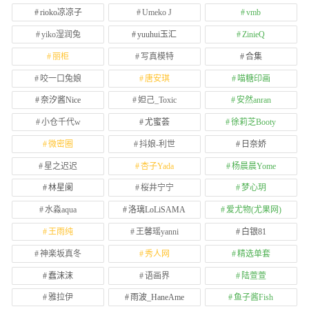
rioko凉凉子
Umeko J
vmb
yiko湿润兔
yuuhui玉汇
ZinieQ
丽柜
写真模特
合集
咬一口兔娘
唐安琪
喵糖印画
奈汐酱Nice
妲己_Toxic
安然anran
小仓千代w
尤蜜荟
徐莉芝Booty
微密圈
抖娘-利世
日奈娇
星之迟迟
杏子Yada
杨晨晨Yome
林星阑
桜井宁宁
梦心玥
水淼aqua
洛璃LoLiSAMA
爱尤物(尤果网)
王雨纯
王馨瑶yanni
白银81
神楽坂真冬
秀人网
精选单套
蠢沫沫
语画界
陆萱萱
雅拉伊
雨波_HaneAme
鱼子酱Fish