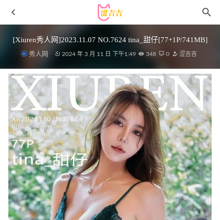
[Xiuren秀人网]2023.11.07 NO.7624 tina_甜仔[77+1P/741MB]
秀人网
2024 年 3 月 11 日 下午1:49
348
0
涩吉吉
小仓千代w – NO.001 麻衣兔女郎[24P/226MB]
2022-05-06
[Xiuren秀人网]2025.02.24 NO.9925 吒子[51+1P/553MB]
2025-08-28
JVID辰辰 – 夏日野外[115P-293MB]
2023-02-09
安食Ajiki NO.08 上海萤火虫漫展返图[16P-234M]
2025-04-
18
蜜桃社 – 2016.08.09 VOL.024 李梦婷[50+1P119M]
2022-11-