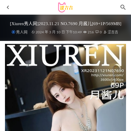
[Xiuren秀人网]2023.11.21 NO.7690 月酱儿[69+1P/569MB]
秀人网
2024 年 3 月 10 日 下午10:49
216
0
涩吉吉
[微密圈]120斤的小王同学 – 瑜伽裤夹珍珠 [32P1V-1.13GB]
2023-03-29
美媛馆 – 2018.08.28 Vol.309 王雨纯[41+1P102M]
2022-11-07
[Xiuren秀人网] 2025.03.06 NO.9977 林昔予yorki [105P
1002.39 MB]
2025-09-10
Umeko J – NO.178 Manon [113P8V 1.69GB]
2026-03-31
[Xiuren秀人网]2023.05.16 NO.6745 浅浅Danny[85+1P／