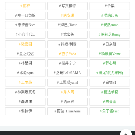
丽柜
写真模特
合集
咬一口兔娘
唐安琪
喵糖印画
奈汐酱Nice
妲己_Toxic
安然anran
小仓千代w
尤蜜荟
徐莉芝Booty
微密圈
抖娘-利世
日奈娇
星之迟迟
杏子Yada
杨晨晨Yome
林星阑
桜井宁宁
梦心玥
水淼aqua
洛璃LoLiSAMA
爱尤物(尤果网)
王雨纯
王馨瑶yanni
白银81
神楽坂真冬
秀人网
精选单套
蠢沫沫
语画界
陆萱萱
雅拉伊
雨波_HaneAme
鱼子酱Fish