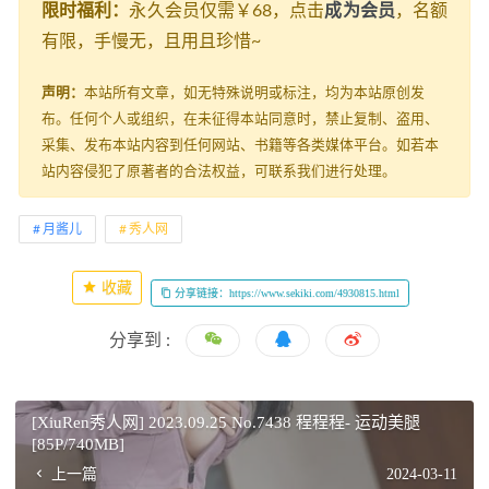
限时福利：
永久会员仅需￥68，点击
成为会员
，名额
有限，手慢无，且用且珍惜~
声明：
本站所有文章，如无特殊说明或标注，均为本站原创发
布。任何个人或组织，在未征得本站同意时，禁止复制、盗用、
采集、发布本站内容到任何网站、书籍等各类媒体平台。如若本
站内容侵犯了原著者的合法权益，可联系我们进行处理。
月酱儿
秀人网
收藏
分享链接：https://www.sekiki.com/4930815.html
分享到 :
[XiuRen秀人网] 2023.09.25 No.7438 程程程- 运动美腿
[85P/740MB]
上一篇
2024-03-11