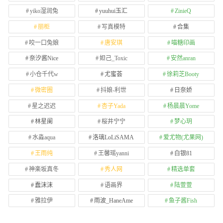
yiko湿润兔
yuuhui玉汇
ZinieQ
丽柜
写真模特
合集
咬一口兔娘
唐安琪
喵糖印画
奈汐酱Nice
妲己_Toxic
安然anran
小仓千代w
尤蜜荟
徐莉芝Booty
微密圈
抖娘-利世
日奈娇
星之迟迟
杏子Yada
杨晨晨Yome
林星阑
桜井宁宁
梦心玥
水淼aqua
洛璃LoLiSAMA
爱尤物(尤果网)
王雨纯
王馨瑶yanni
白银81
神楽坂真冬
秀人网
精选单套
蠢沫沫
语画界
陆萱萱
雅拉伊
雨波_HaneAme
鱼子酱Fish