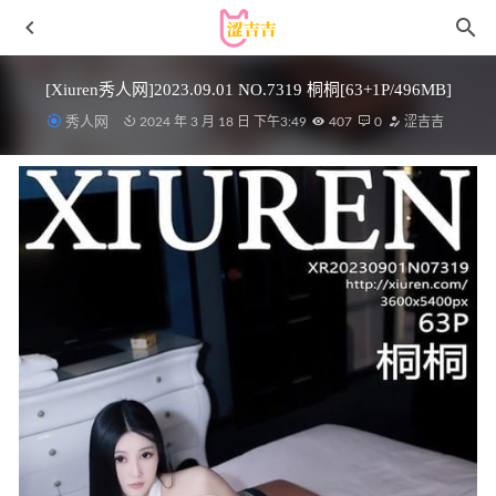
[Xiuren秀人网]2023.09.01 NO.7319 桐桐[63+1P/496MB]
秀人网
2024 年 3 月 18 日 下午3:49
407
0
涩吉吉
夏鸽鸽不想起床 – NO.034 ＆滢妹 双人浴室视频[10P3V-
146MB]
2025-04-25
[Xiuren秀人网]2025.09.02 NO.10718 南汐
RuRu[87P/911.44MB]
2026-05-04
[Xiuren秀人网]2025.09.19 NO.10785 汁汁[77P/955.25MB]
2026-04-25
余多多Dudu – 氛围紫皇女的诱惑力[1V-122MB]
2023-03-21