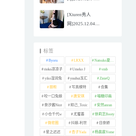
NO.11065
[Xiuren秀人
Well11[67P/745.99MB]
网]2025.12.04
NO.11064 李星儿
[49P/667.51MB]
标签
Byoru
LRXX
Natsuko夏夏子
rioko凉凉子
Umeko J
vmb
yiko湿润兔
yuuhui玉汇
ZinieQ
丽柜
写真模特
合集
咬一口兔娘
唐安琪
喵糖印画
奈汐酱Nice
妲己_Toxic
安然anran
小仓千代w
尤蜜荟
徐莉芝Booty
微密圈
抖娘-利世
日奈娇
星之迟迟
杏子Yada
杨晨晨Yome