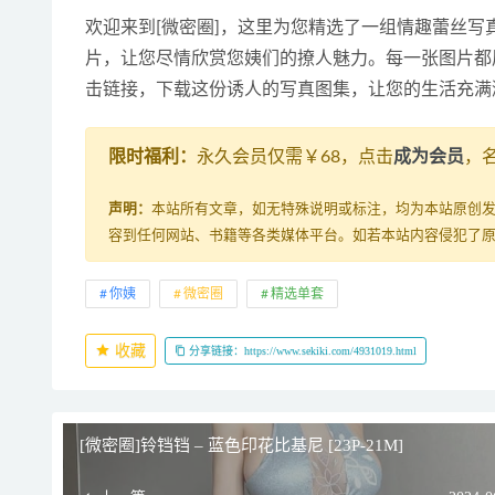
欢迎来到[微密圈]，这里为您精选了一组情趣蕾丝写
片，让您尽情欣赏您姨们的撩人魅力。每一张图片都
击链接，下载这份诱人的写真图集，让您的生活充满
限时福利：
永久会员仅需￥68，点击
成为会员
，
声明：
本站所有文章，如无特殊说明或标注，均为本站原创
容到任何网站、书籍等各类媒体平台。如若本站内容侵犯了
你姨
微密圈
精选单套
收藏
分享链接：https://www.sekiki.com/4931019.html
[微密圈]铃铛铛 – 蓝色印花比基尼 [23P-21M]