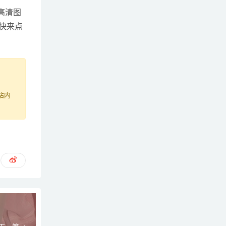
高清图
快来点
站内