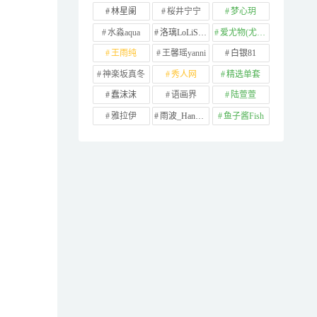
林星阑
桜井宁宁
梦心玥
水淼aqua
洛璃LoLiSAMA
爱尤物(尤果网)
王雨纯
王馨瑶yanni
白银81
神楽坂真冬
秀人网
精选单套
蠢沫沫
语画界
陆萱萱
雅拉伊
雨波_HaneAme
鱼子酱Fish