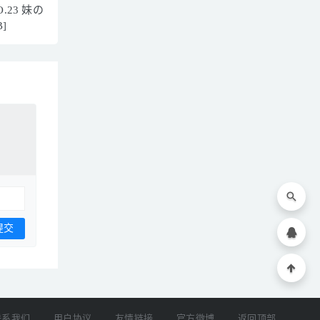
O.23 妹の
B]
联系我们
用户协议
友情链接
官方微博
返回顶部