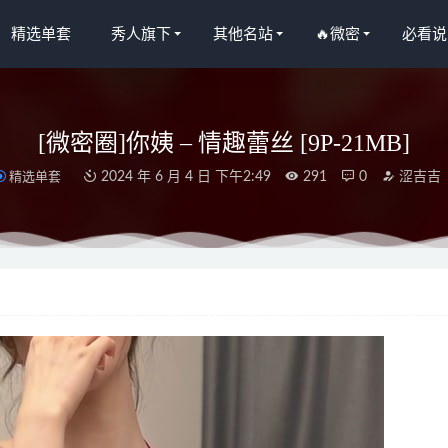
精选单套
秀人旗下
其他名站
🔥微密
必看说
[微密圈]你姨 – 情趣蕾丝 [9P-21MB]
精选单套
2024 年 6 月 4 日 下午2:49
291
0
涩吉吉
 NO.250 2025年6月计划E 蔚蓝档案-早濑优香体操服[69P1V-1.24
ん研 – 087 Gold Photobook[110P-972MB]
2026-03-19
人网]2023.05.04 NO.6674 陆萱萱[81+1P／740MB]
2023-10-04
人网]2022.10.17 NO.5717 小泡芙[43+1P／346MB]
2023-05-10
– SAINT Photolife – Special – VOL.01[70P-355MB]
2023-05-09