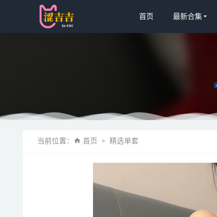
首页
最新合集
星之迟迟 –
当前位置：
首页
精选单套
07
KenKen け
[Xiuren秀
[Xiuren秀
Dan Hana 