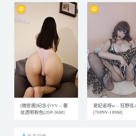
[微密圈]纪念小VV – 蕾
是妃诺呀w – 狂野佳
丝透明粉色[20P-36M]
[70P9V-189M]