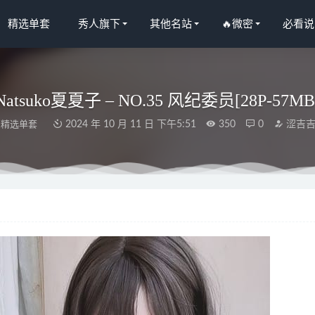
精选单套
秀人旗下
其他名站
🔥微密
必看说
Natsuko夏夏子 – NO.35 风纪委员[28P-57MB
精选单套
2024 年 10 月 11 日 下午5:51
350
0
涩吉
OL.319 画室少女 [23P/275MB]
2023-01-28
乙醇子呀 – 全镂空性感三点透视链条文胸[13P-53M]
2024-06-21
– NO.87 橙色的光[20P-194MB]
2023-01-26
o – NO.23 魔太郎小恶魔[33P-443M]
2024-07-03
果网]爱尤物 2022.05.27 No.2333 水水[35P]
2023-01-17