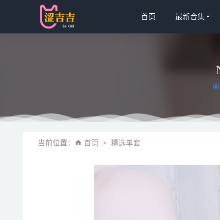
首页
最新合集
[喵糖映画]V
当前位置：
首页
精选单套
[微密圈]
樱晚gigi 
三刀刀miid
[Ugirls尤