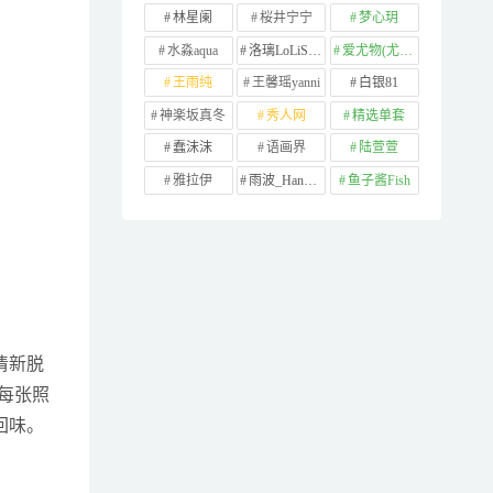
林星阑
桜井宁宁
梦心玥
水淼aqua
洛璃LoLiSAMA
爱尤物(尤果网)
王雨纯
王馨瑶yanni
白银81
神楽坂真冬
秀人网
精选单套
蠢沫沫
语画界
陆萱萱
雅拉伊
雨波_HaneAme
鱼子酱Fish
清新脱
每张照
回味。