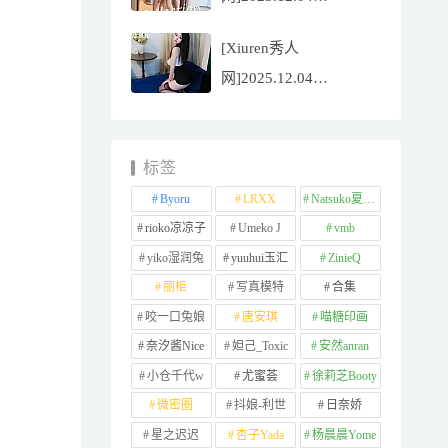
NO.11065
[Xiuren秀人
Well11[67P/745.99MB]
网]2025.12.04
NO.11064 李星儿
[49P/667.51MB]
标签
Byoru
LRXX
Natsuko夏夏子
rioko凉凉子
Umeko J
vmb
yiko湿润兔
yuuhui玉汇
ZinieQ
丽柜
写真模特
合集
咬一口兔娘
唐安琪
喵糖印画
奈汐酱Nice
妲己_Toxic
安然anran
小仓千代w
尤蜜荟
徐莉芝Booty
微密圈
抖娘-利世
日奈娇
星之迟迟
杏子Yada
杨晨晨Yome