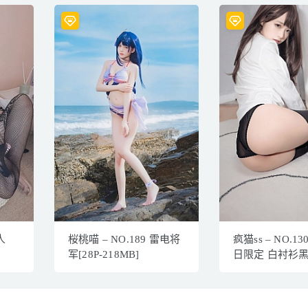
人
桜桃喵 – NO.189 雷电将
疯猫ss – NO.13
军[28P-218MB]
日限定 白衬衫黑S
389MB]