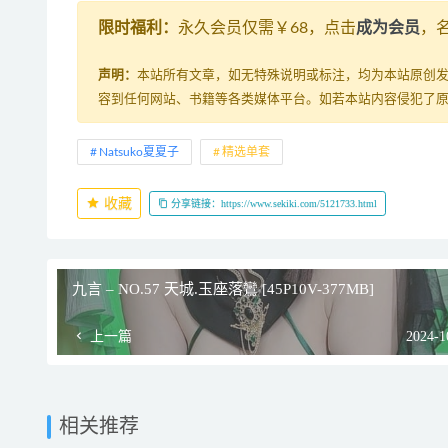
限时福利：
永久会员仅需￥68，点击
成为会员
，
声明：
本站所有文章，如无特殊说明或标注，均为本站原创
容到任何网站、书籍等各类媒体平台。如若本站内容侵犯了
Natsuko夏夏子
精选单套
收藏
分享链接：https://www.sekiki.com/5121733.html
九言 – NO.57 天城.玉座落鸞 [45P10V-377MB]
上一篇
2024-1
相关推荐