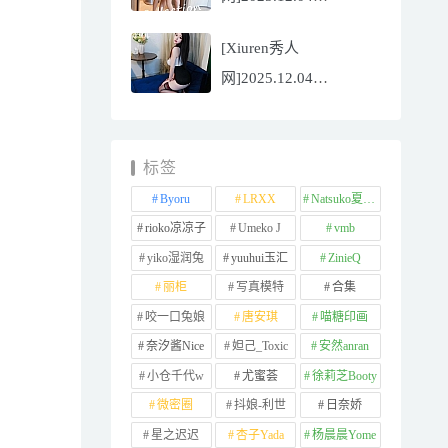
NO.11065
[Xiuren秀人
Well11[67P/745.99MB]
网]2025.12.04
NO.11064 李星儿
[49P/667.51MB]
标签
Byoru
LRXX
Natsuko夏夏子
rioko凉凉子
Umeko J
vmb
yiko湿润兔
yuuhui玉汇
ZinieQ
丽柜
写真模特
合集
咬一口兔娘
唐安琪
喵糖印画
奈汐酱Nice
妲己_Toxic
安然anran
小仓千代w
尤蜜荟
徐莉芝Booty
微密圈
抖娘-利世
日奈娇
星之迟迟
杏子Yada
杨晨晨Yome