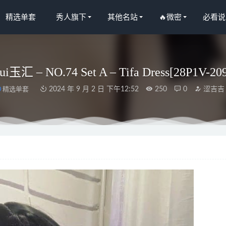
精选单套
秀人旗下
其他名站
🔥微密
必看说
ui玉汇 – NO.74 Set A – Tifa Dress[28P1V-2
精选单套
2024 年 9 月 2 日 下午12:52
250
0
涩吉吉
人网]2024.07.23 NO.8905 安然anran[80+1P/729MB]
2025-01-09
O.371 学妹的兼职 [266P1V-3.17GB]
2025-08-29
L.285 数之歌 [30P/126MB]
2023-05-05
O.10 肉丝眼镜娘[52P7V_421MB]
2023-01-20
居家自摄[30P-88MB]
2023-03-10