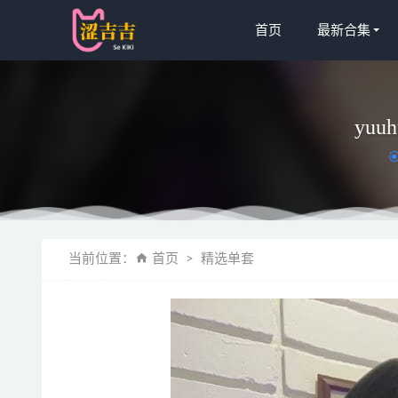
首页
最新合集
yuuh
[Xiuren秀
当前位置：
首页
精选单套
蠢沫沫 – N
喵糖映画 VO
51酱 – N
浅安安 – 