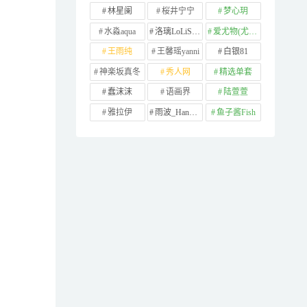
林星阑
桜井宁宁
梦心玥
水淼aqua
洛璃LoLiSAMA
爱尤物(尤果网)
王雨纯
王馨瑶yanni
白银81
神楽坂真冬
秀人网
精选单套
蠢沫沫
语画界
陆萱萱
雅拉伊
雨波_HaneAme
鱼子酱Fish