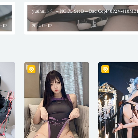
yuuhui玉汇 – NO.75 Set B – Bad Cop[48P2V-418MB]
9-02
2024-09-02