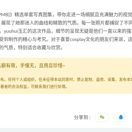
ess[28P1V-209MB]》精选单套写真图集，带你走进一场细腻且充满魅力的
ess，展现了她那迷人的曲线和精致的气质。每一张照片都捕捉了不
yuuhui玉汇的这次作品，细节的呈现无疑是他们一直以来的强
到制作的精心与考究。对于喜爱cosplay文化的朋友们来说，
的气质，特别适合收藏与欣赏。
名额有限，手慢无，且用且珍惜~
发布。任何个人或组织，在未征得本站同意时，禁止复制、盗用、采集、发布本
原著者的合法权益，可联系我们进行处理。
分享到 :