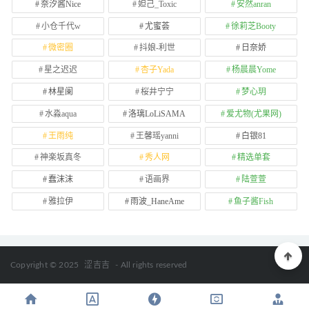
奈汐酱Nice
妲己_Toxic
安然anran
小仓千代w
尤蜜荟
徐莉芝Booty
微密圈
抖娘-利世
日奈娇
星之迟迟
杏子Yada
杨晨晨Yome
林星阑
桜井宁宁
梦心玥
水淼aqua
洛璃LoLiSAMA
爱尤物(尤果网)
王雨纯
王馨瑶yanni
白银81
神楽坂真冬
秀人网
精选单套
蠢沫沫
语画界
陆萱萱
雅拉伊
雨波_HaneAme
鱼子酱Fish
Copyright © 2025
涩吉吉
- All rights reserved