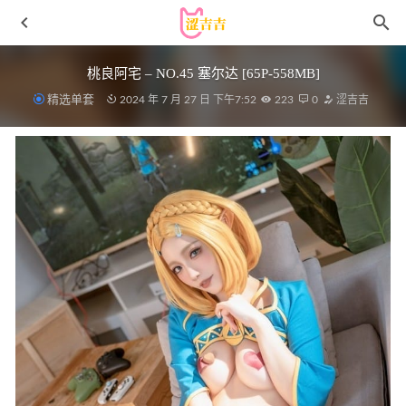
桃良阿宅 – NO.45 塞尔达 [65P-558MB]
精选单套
2024 年 7 月 27 日 下午7:52
223
0
涩吉吉
美媛馆 – 2018.12.17 Vol.335 SOLO-尹菲[52+1P142M]
2022-
11-27
GGotBBang – 写真图片合集【持续更新中】
2025-12-25
柒柒要乖哦 – NO.052 纸醉金迷Part.II[96P-509M]
2025-04-
18
[XIAOYU语画界]2022.05.23 VOL.783 王馨瑶yanni[102+1P
／953MB]
2023-03-23