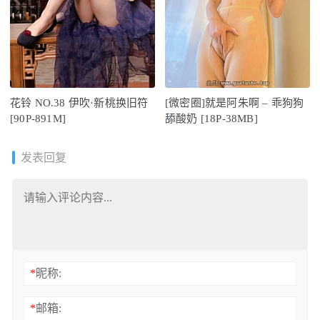
花铃 NO.38 伊吹·新桃换旧符
[微密圈]就是阿朱啊 – 乖狗狗
[90P-891M]
舔酸奶 [18P-38MB]
发表回复
*
昵称:
*
邮箱: