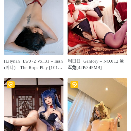
[Lilynah] Lw072 Vol.31 – Inah
啊日日_Ganlory – NO.012 圣
(이나) – The Rope Play [101P-
诞兔[42P/345MB]
259M]