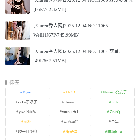
[86P/762.32MB]
[Xiuren秀人网]2025.12.04 NO.11065
Well11[67P/745.99MB]
[Xiuren秀人网]2025.12.04 NO.11064 李星儿
[49P/667.51MB]
标签
Byoru
LRXX
Natsuko夏夏子
rioko凉凉子
Umeko J
vmb
yiko湿润兔
yuuhui玉汇
ZinieQ
丽柜
写真模特
合集
咬一口兔娘
唐安琪
喵糖印画