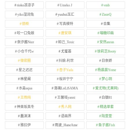
rioko凉凉子
Umeko J
vmb
yiko湿润兔
yuuhui玉汇
ZinieQ
丽柜
写真模特
合集
咬一口兔娘
唐安琪
喵糖印画
奈汐酱Nice
妲己_Toxic
安然anran
小仓千代w
尤蜜荟
徐莉芝Booty
微密圈
抖娘-利世
日奈娇
星之迟迟
杏子Yada
杨晨晨Yome
林星阑
桜井宁宁
梦心玥
水淼aqua
洛璃LoLiSAMA
爱尤物(尤果网)
王雨纯
王馨瑶yanni
白银81
神楽坂真冬
秀人网
精选单套
蠢沫沫
语画界
陆萱萱
雅拉伊
雨波_HaneAme
鱼子酱Fish