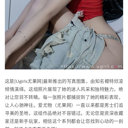
这是[Ugirls尤果网]最新推出的写真图集，由知名模特欣凌
倾情演绎。这组照片展现了她的迷人风采和独特魅力，绝
对让您目不转睛。每一张照片都捕捉到了她的精彩表现，
让人心驰神往。爱尤物（尤果网）一直以来都是男士们追
寻美的圣地，这组作品绝对不容错过。无论您是资深收藏
家还是新手玩家，相信这个系列都会让您找到心动的一刹