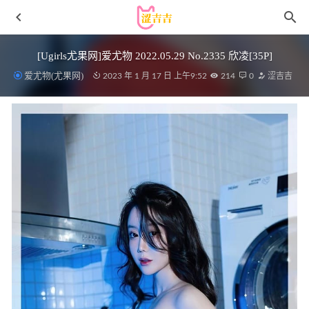
[Ugirls尤果网]爱尤物 2022.05.29 No.2335 欣凌[35P]
爱尤物(尤果网)
2023 年 1 月 17 日 上午9:52
214
0
涩吉吉
[爱尤物]2023 NO.2718 惊鸿客 张团团[35P/126MB]
2024-05-
28
模范学院 – 2020.01.10 Vol.254 朱可儿Flower[76P223M]
2022-11-07
miko酱ww – NO.97 慵懒时刻[15P-188MB]
2025-12-04
抖娘-利世 – NO.130 [XiuRen秀人网] 2022.10.26
No.5763[81P-600MB]
2022-12-02