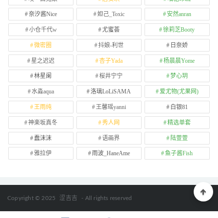
奈汐酱Nice
妲己_Toxic
安然anran
小仓千代w
尤蜜荟
徐莉芝Booty
微密圈
抖娘-利世
日奈娇
星之迟迟
杏子Yada
杨晨晨Yome
林星阑
桜井宁宁
梦心玥
水淼aqua
洛璃LoLiSAMA
爱尤物(尤果网)
王雨纯
王馨瑶yanni
白银81
神楽坂真冬
秀人网
精选单套
蠢沫沫
语画界
陆萱萱
雅拉伊
雨波_HaneAme
鱼子酱Fish
Copyright © 2025
涩吉吉
- All rights reserved