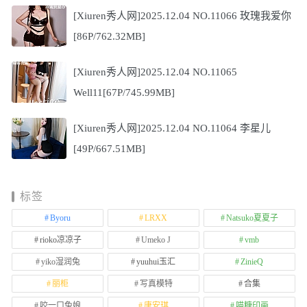
[Xiuren秀人网]2025.12.04 NO.11066 玫瑰我爱你
[86P/762.32MB]
[Xiuren秀人网]2025.12.04 NO.11065
Well11[67P/745.99MB]
[Xiuren秀人网]2025.12.04 NO.11064 李星儿
[49P/667.51MB]
标签
Byoru
LRXX
Natsuko夏夏子
rioko凉凉子
Umeko J
vmb
yiko湿润兔
yuuhui玉汇
ZinieQ
丽柜
写真模特
合集
咬一口兔娘
唐安琪
喵糖印画