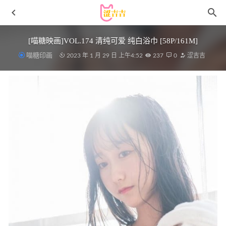
[喵糖映画]VOL.174 清纯可爱 纯白浴巾 [58P/161M]
喵糖印画
2023 年 1 月 29 日 上午4:52
237
0
涩吉吉
Min.E (민이) – NO.20 [LEEHEE EXPRESS] LERB-181 [85P-
2
2024-07-09
[Xiuren秀人网]2025.01.26 NO.9831 杨晨晨
Yome[90+1P/874MB]
2025-08-05
抱走莫子AA – NO.72 波光粼粼 [54P1V-1.23GB]
2025-03-28
[Xiuren秀人网]2023.12.21 NO.7842 lingyu69[60+1P/627MB]
2024-04-05