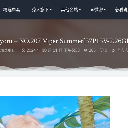
精选单套
秀人旗下
其他名站
🔥微密
必看说
yoru – NO.207 Viper Summer[57P15V-2.26G
精选单套
2024 年 10 月 11 日 下午5:53
285
0
涩吉
 红色蝴蝶结 [94P1V-258MB]
2023-05-27
 – 写真图片合集【持续更新中】
2022-11-07
a – NO.054 Celestine[34P-108MB]
2022-06-25
秀人网]2024.04.29 NO.8467 周周不吃香菜[88+1P/703MB]
2024-10-16
L.003 春季JK至服 [45P/842MB]
2023-03-20