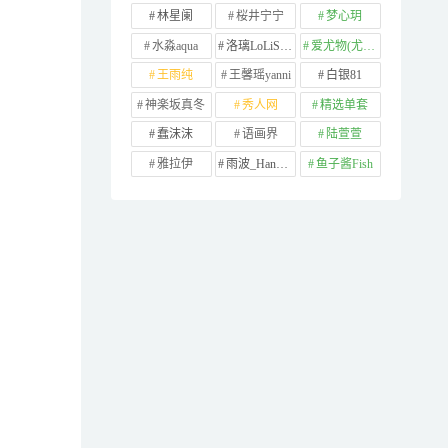
林星阑
桜井宁宁
梦心玥
水淼aqua
洛璃LoLiSAMA
爱尤物(尤果网)
王雨纯
王馨瑶yanni
白银81
神楽坂真冬
秀人网
精选单套
蠢沫沫
语画界
陆萱萱
雅拉伊
雨波_HaneAme
鱼子酱Fish