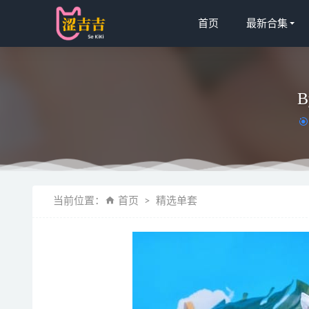
首页
最新合集
B
二阶堂x –
当前位置：
首页
精选单套
风之领域
沖田凜花Rink
[Xiuren
喵糖映画 JK