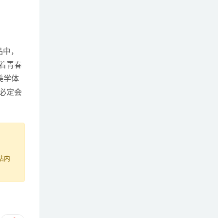
品中，
着青春
美学体
必定会
站内