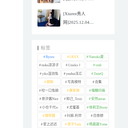
NO.11065
[Xiuren秀人
Well11[67P/745.99MB]
网]2025.12.04
NO.11064 李星儿
[49P/667.51MB]
标签
Byoru
LRXX
Natsuko夏夏子
rioko凉凉子
Umeko J
vmb
yiko湿润兔
yuuhui玉汇
ZinieQ
丽柜
写真模特
合集
咬一口兔娘
唐安琪
喵糖印画
奈汐酱Nice
妲己_Toxic
安然anran
小仓千代w
尤蜜荟
徐莉芝Booty
微密圈
抖娘-利世
日奈娇
星之迟迟
杏子Yada
杨晨晨Yome