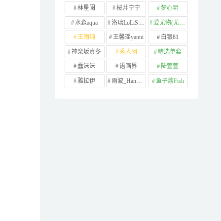
林星阑
桜井宁宁
梦心玥
水淼aqua
洛璃LoLiSAMA
爱尤物(尤果网)
王雨纯
王馨瑶yanni
白银81
神楽坂真冬
秀人网
精选单套
蠢沫沫
语画界
陆萱萱
雅拉伊
雨波_HaneAme
鱼子酱Fish