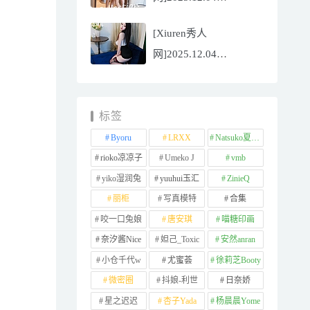
NO.11065
[Xiuren秀人
Well11[67P/745.99MB]
网]2025.12.04
NO.11064 李星儿
[49P/667.51MB]
标签
Byoru
LRXX
Natsuko夏夏子
rioko凉凉子
Umeko J
vmb
yiko湿润兔
yuuhui玉汇
ZinieQ
丽柜
写真模特
合集
咬一口兔娘
唐安琪
喵糖印画
奈汐酱Nice
妲己_Toxic
安然anran
小仓千代w
尤蜜荟
徐莉芝Booty
微密圈
抖娘-利世
日奈娇
星之迟迟
杏子Yada
杨晨晨Yome