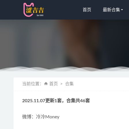
首页
最新合集
Bambi(밤비
当前位置：
首页
合集
2022-10-27
Bomi (보미)
2025.11.07更新1套，合集共46套
蜜汁猫裘 – 
是依酱吖 – 
微博：冷冷Money
日奈娇 – N