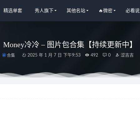
精选单套
秀人旗下
其他名站
🔥微密
必看说
Money冷冷 – 图片包合集【持续更新中】
合集
2025 年 1 月 7 日 下午9:53
492
0
涩吉吉
) – NO.98 [BLUECAKE] Doki Doki , Amenokade + RED.Ver[215
 – NO.60 [FANDING] Fanding Premium Photobooks [130P-952MB
NO.118 黑天鹅 [74P2V-2.0GB]
2025-08-29
NO.062 生日礼[30P4V-254MB]
2022-10-25
O.186 偶像练习生 [157P4V-2.07GB]
2024-12-12