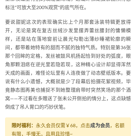
标注"可放大至200%观赏"的底气所在。
要说甜妮这次的表现确实比上个月那套泳装特辑更放得
开，无论是窝在复古丝绒沙发里摆弄蕾丝腰封的慵懒模
样，还是站在落地窗前让晨光勾勒出薄纱睡裙轮廓的瞬
间，都带着她特有的甜而不腻的独特气质。特别是第36张
那个回眸的定格，发丝被鼓风机扬起恰到好处的弧度，眼
角那颗泪痣在逆光里若隐若现，这种精心设计却显得浑然
天成的画面，难怪论坛里有人连夜做了动态壁纸版本。要
说有什么小遗憾，大概就是少了段幕后拍摄花絮视频，毕
竟静态图再美也捕捉不到她整理肩带时突然笑场的那个酒
窝——不过看在多赠送了张未公开侧拍的情分上，这点缺憾
倒成了吊人胃口的巧妙伏笔。
限时福利：
永久会员仅需￥68，点击
成为会员
，名额
有限，手慢无，且用且珍惜~