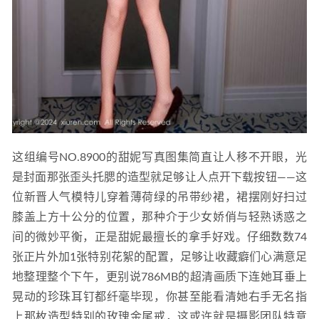
这组编号NO.8900的甜妮写真图集简直让人移不开眼，光
是封面那张歪头托腮的造型就足够让人点开下载按钮——这
位新晋人气模特儿穿着薄荷绿的吊带纱裙，裙摆刚好扫过
膝盖上方十公分的位置，那种介于少女娇俏与轻熟诱惑之
间的微妙平衡，正是甜妮最擅长的拿手好戏。仔细数数74
张正片外加1张特别花絮的配置，足够让收藏癖们心满意足
地整理整个下午，更别说786MB的超清画质下连她耳垂上
晃动的珍珠耳钉都纤毫毕现，你甚至能看清她右手无名指
上那枚造型特别的玫瑰金尾戒，这或许就是摄影团队特意