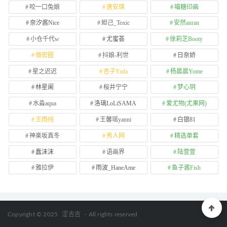
咬一口兔娘
唐安琪
喵糖印画
奈汐酱Nice
妲己_Toxic
安然anran
小仓千代w
尤蜜荟
徐莉芝Booty
微密圈
抖娘-利世
日奈娇
星之迟迟
杏子Yada
杨晨晨Yome
林星阑
桜井宁宁
梦心玥
水淼aqua
洛璃LoLiSAMA
爱尤物(尤果网)
王雨纯
王馨瑶yanni
白银81
神楽坂真冬
秀人网
精选单套
蠢沫沫
语画界
陆萱萱
雅拉伊
雨波_HaneAme
鱼子酱Fish
Copyright © 2025
涩吉吉
- All rights reserved