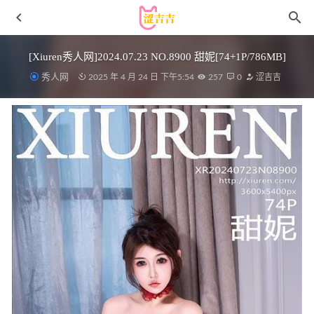
[Xiuren秀人网]2024.07.23 NO.8900 甜妮[74+1P/786MB]
秀人网
2025 年 4 月 24 日 下午5:54
257
0
涩吉吉
是依酱吖 – NO.061 白S人妻[31P4V-197MB]
2022-08-16
豪歌 – 花之欲 [73P-1.12GB]
2023-03-29
[Xiuren秀人网]2025.10.17 NO.10884 甜妮[61P/725.59MB]
2026-05-21
[Xiuren秀人网]2024.03.21 NO.8266 樱桃小犊子
[61+1P/571MB]
2024-10-09
星之迟迟 – No.29 信浓[21P/92MB]
2022-05-06