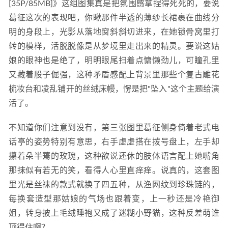
[35P/85MB]》这组图集真是把氛围感拿捏得死死的，要说
葛征这次的表现吧，你瞅那件半透的薄纱长裙裹在曲线分
明的身段上，光影从落地窗斜斜切进来，在她锁骨窝里打
转的模样，活脱脱像是从梦境里走出来的精灵。要说这姑
娘的眼神也是绝了，明明眼尾扫着点慵懒劲儿，可瞳孔里
又藏着股子倔强，这种矛盾感配上背景里那些个复古雕花
梳妆台和凌乱铺开的丝绒床幔，愣是把"坠入"这个主题给演
活了。
不知道你们注意到没有，第三张图里葛征侧身倚着老式电
话亭的姿势特别有意思，右手虚虚搭在拨号盘上，左手却
攥着朵半蔫的玫瑰，这种欲说还休的肢体语言配上她嘴角
那抹似有若无的笑，看得人心里直痒痒。说真的，这套图
里光是丝袜的款式就换了四五种，从渔网纹到珍珠链的，
每换套造型那姑娘的气场也跟着变，上一秒还是冷艳御
姐，转身披上毛绒睡袍又成了迷糊小野猫，这种反差萌谁
顶得住啊？