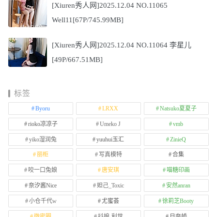
[Xiuren秀人网]2025.12.04 NO.11065
Well11[67P/745.99MB]
[Xiuren秀人网]2025.12.04 NO.11064 李星儿
[49P/667.51MB]
标签
Byoru
LRXX
Natsuko夏夏子
rioko凉凉子
Umeko J
vmb
yiko湿润兔
yuuhui玉汇
ZinieQ
丽柜
写真模特
合集
咬一口兔娘
唐安琪
喵糖印画
奈汐酱Nice
妲己_Toxic
安然anran
小仓千代w
尤蜜荟
徐莉芝Booty
微密圈
抖娘-利世
日奈娇