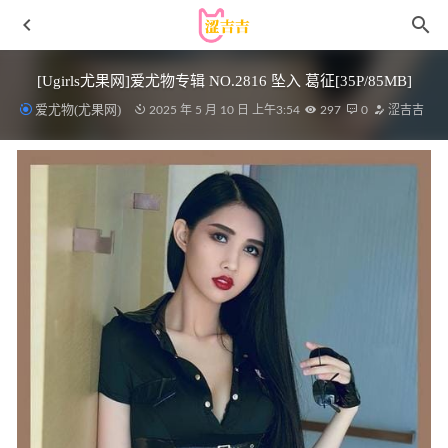
[Ugirls尤果网]爱尤物专辑 NO.2816 坠入 葛征[35P/85MB]
爱尤物(尤果网)
2025 年 5 月 10 日 上午3:54
297
0
涩吉吉
[Xiuren秀人网]2023.10.18 NO.7526 浅浅
Danny[92+1P/814MB]
2024-02-23
森萝财团 – R15-035 粉红少女白丝美足[108P632M]
2022-11-
07
[爱尤物]2022 NO.2417 尤果合辑 深爱藏心[35P／111MB]
2023-08-10
Nagisa魔物喵 – NO.43 [Fantia] 2023年03月 (25套)[216P21V-