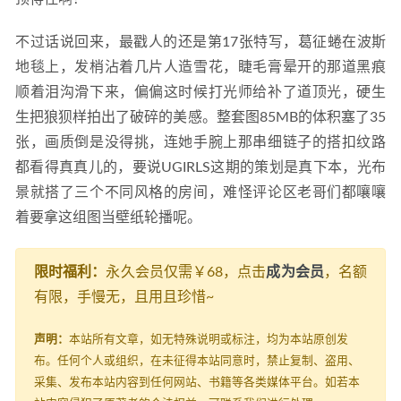
不过话说回来，最戳人的还是第17张特写，葛征蜷在波斯
地毯上，发梢沾着几片人造雪花，睫毛膏晕开的那道黑痕
顺着泪沟滑下来，偏偏这时候打光师给补了道顶光，硬生
生把狼狈样拍出了破碎的美感。整套图85MB的体积塞了35
张，画质倒是没得挑，连她手腕上那串细链子的搭扣纹路
都看得真真儿的，要说UGIRLS这期的策划是真下本，光布
景就搭了三个不同风格的房间，难怪评论区老哥们都嚷嚷
着要拿这组图当壁纸轮播呢。
限时福利：
永久会员仅需￥68，点击
成为会员
，名额
有限，手慢无，且用且珍惜~
声明：
本站所有文章，如无特殊说明或标注，均为本站原创发
布。任何个人或组织，在未征得本站同意时，禁止复制、盗用、
采集、发布本站内容到任何网站、书籍等各类媒体平台。如若本