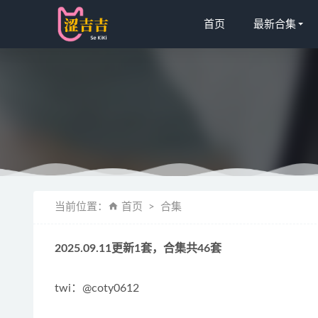
首页
最新合集
花柒Han
当前位置：
首页
合集
雨波_Hane
[XIAOYU
2025.09.11更新1套，合集共46套
秀人网 – 2
古阿扎 – 
twi：@coty0612