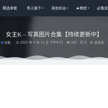
精选单套
秀人旗下
其他名站
🔥微密
必看说
女主K – 写真图片合集【持续更新中】
合集
2025 年 9 月 11 日 下午9:57
342
0
涩吉吉
a – 写真图片合集【持续更新中】
2025-12-14
Ame – NO.185 原神 八重神子 Yae Miko[34P/81MB]
2022-05-06
语画界]2022.06.15 VOL.799 林星阑[86+1P／707MB]
2023-01-26
021.01.25 VOL.3037 奶油妹妹[31+1P285M]
2022-12-07
交错战线 咎瓦尤斯女仆[60P-325.4M]
2025-08-29