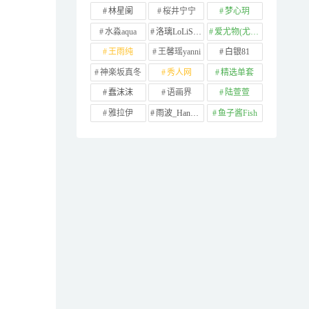
林星阑
桜井宁宁
梦心玥
水淼aqua
洛璃LoLiSAMA
爱尤物(尤果网)
王雨纯
王馨瑶yanni
白银81
神楽坂真冬
秀人网
精选单套
蠢沫沫
语画界
陆萱萱
雅拉伊
雨波_HaneAme
鱼子酱Fish