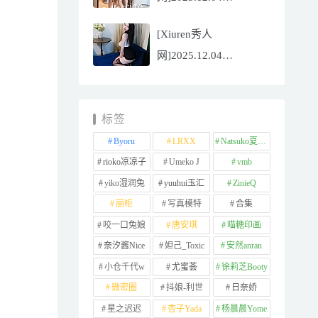
NO.11065
[Xiuren秀人
Well11[67P/745.99MB]
网]2025.12.04
NO.11064 李星儿
[49P/667.51MB]
标签
Byoru
LRXX
Natsuko夏夏子
rioko凉凉子
Umeko J
vmb
yiko湿润兔
yuuhui玉汇
ZinieQ
丽柜
写真模特
合集
咬一口兔娘
唐安琪
喵糖印画
奈汐酱Nice
妲己_Toxic
安然anran
小仓千代w
尤蜜荟
徐莉芝Booty
微密圈
抖娘-利世
日奈娇
星之迟迟
杏子Yada
杨晨晨Yome