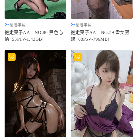
精选单套
精选单套
抱走莫子AA – NO.80 黑色心
抱走莫子AA – NO.79 雪女厨
情 [55P1V-1.43GB]
娘 [68P6V-796MB]