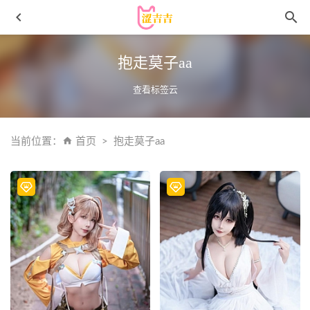
抱走莫子aa
查看标签云
当前位置：
首页
抱走莫子aa
三度_69 – NO.091 520特辑 纯白花语 [52P-142MB]
2026-03-
19
桜井宁宁 – NO.130 纺愿缘结 [69P1V-3.42GB]
2024-12-01
[Xiuren秀人网]2023.10.10 NO.7486 雪糕CiCi[57+1P/488MB]
2024-03-09
[XIAOYU语画界]2023.03.02 VOL.977 梦心玥[101+1P／
834MB]
2023-06-13