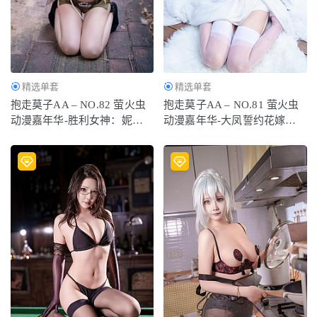
日奈娇 – NO.160 鸳鸯浴[150P-2.68GB]
2024-08-04
精选单套
精选单套
抱走莫子AA – NO.82 萤火虫
抱走莫子AA – NO.81 萤火虫
动漫嘉年华-胜利女神：妮姬
动漫嘉年华-大凤誓约花嫁
阿妮斯 超级巨星[23P-114MB]
[27P-326MB]