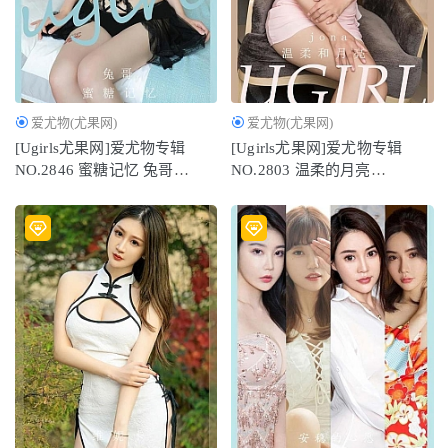
2024-11-29
[Xiuren秀人网]2025.08.01 NO.10609 小芭乐[80P/936MB]
2026-03-13
爱尤物(尤果网)
爱尤物(尤果网)
[Ugirls尤果网]爱尤物专辑
[Ugirls尤果网]爱尤物专辑
NO.2846 蜜糖记忆 兔哥
NO.2803 温柔的月亮
[35P69MB]
jona[35P/81MB]