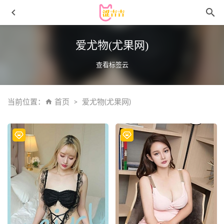
爱尤物(尤果网)
查看标签云
当前位置：
首页
爱尤物(尤果网)
yuuhui玉汇 – NO.55 竞泳机器人女友 [101P-2.55G]
2024-06-
04
[Xiuren秀人网]2023.12.05 NO.7761 草莓mm[66+1P/652MB]
2024-05-23
[XIAOYU语画界]2021.12.22 VOL.681 郑颖姗Bev[77+1P／
655MB]
2023-01-07
[Xiuren秀人网]2024.08.13 NO.9009 安然anran[80+1P/772MB]