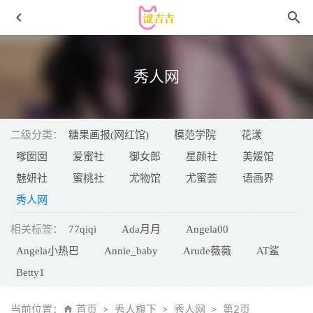
秀人网
二级分类：
糖果画报(网红馆)
模范学院
花漾
嗲囡囡
爱蜜社
御女郎
星颜社
美媛馆
魅妍社
蜜桃社
尤物馆
尤蜜荟
语画界
[XIAOYU语画界]2021.12.17 VOL.678 杨晨晨Yome[82+1P／
秀人网
796MB]c
2023-01-07
相关标签：
77qiqi
Ada月月
Angela00
蠢沫沫 – NO.329 Game Girls [342P2V-2.58GB]
2024-12-01
Angela小热巴
Annie_baby
Arude薇薇
AT鲨
小仓千代w – NO.108 樋口円香泳装 [38P-117MB]
2025-05-
22
Betty1
面饼仙儿 – NO.117 升玖 [54P-511MB]
2022-12-31
当前位置：
首页
秀人旗下
秀人网
第2页
[Ligui丽柜]2021.07.27 《夏天的佑或》团子 [96+1P/790MB]