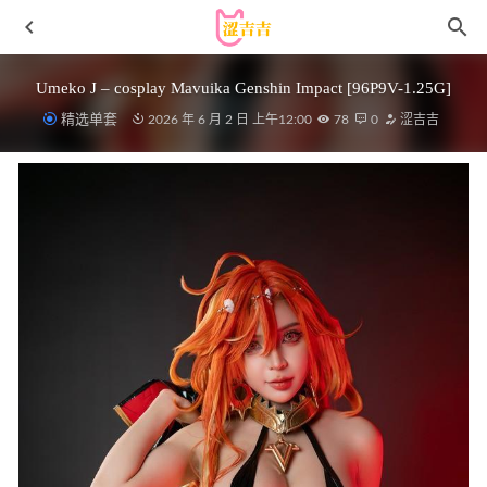
Umeko J – cosplay Mavuika Genshin Impact [96P9V-1.25G]
精选单套
2026 年 6 月 2 日 上午12:00
78
0
涩吉吉
Jenny (정제니) – NO.25[DJAWA] Refreshing Summer
Normal[102P/3.26GB]
2022-05-06
半半子 – NO.049 大凤花嫁[60P/118MB]
2022-05-06
蠢沫沫 – NO.164 沫沫真爱版 玛丽罗斯礼服[47P/572MB]
2022-05-06
[Ugirls尤果网]爱尤物 2022.01.15 No.2258 阿依努尔瓦娅
2023-01-21