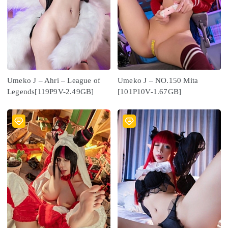
Umeko J – Ahri – League of
Umeko J – NO.150 Mita
Legends[119P9V-2.49GB]
[101P10V-1.67GB]