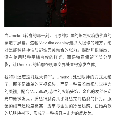
当Umeko J转身的那一刻，《原神》里的炽烈火焰仿佛真的
穿透了屏幕。这套Mavuika cosplay最抓人眼球的地方，绝
对是那种将神性与野性完美融合的张力。摄影师很懂她，
没有使用那种平铺直叙的打光，而是特意保留了部分阴
影，让Umeko J的轮廓在明暗交界处显得愈发立体。
我特别迷恋这几组大特写。Umeko J处理眼神的方式太绝
了，那不是简单的直视镜头，而是一种带着审视与掌控力
的凝视。配合Mavuika标志性的火焰头饰，金色的发丝在逆
光中微微发亮，质感细腻得几乎能感觉到热浪的扑打。服
装的细节还原度极高，皮革与金属的冷硬质感，在她柔软
的肌肤映衬下，形成了一种极具冲击力的反差美。