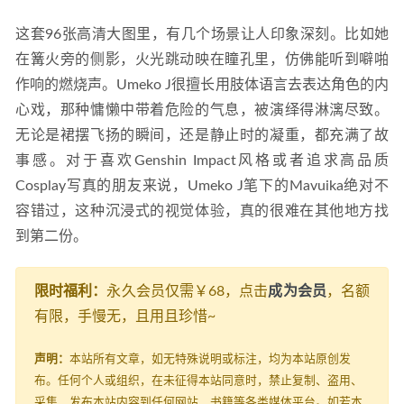
这套96张高清大图里，有几个场景让人印象深刻。比如她
在篝火旁的侧影，火光跳动映在瞳孔里，仿佛能听到噼啪
作响的燃烧声。Umeko J很擅长用肢体语言去表达角色的内
心戏，那种慵懒中带着危险的气息，被演绎得淋漓尽致。
无论是裙摆飞扬的瞬间，还是静止时的凝重，都充满了故
事感。对于喜欢Genshin Impact风格或者追求高品质
Cosplay写真的朋友来说，Umeko J笔下的Mavuika绝对不
容错过，这种沉浸式的视觉体验，真的很难在其他地方找
到第二份。
限时福利：
永久会员仅需￥68，点击
成为会员
，名额
有限，手慢无，且用且珍惜~
声明：
本站所有文章，如无特殊说明或标注，均为本站原创发
布。任何个人或组织，在未征得本站同意时，禁止复制、盗用、
采集、发布本站内容到任何网站、书籍等各类媒体平台。如若本