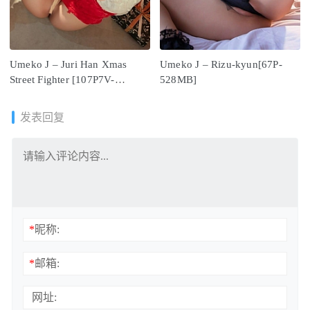
Umeko J – Juri Han Xmas
Umeko J – Rizu-kyun[67P-
Street Fighter [107P7V-
528MB]
1.54GB]
发表回复
*
昵称:
*
邮箱:
网址: