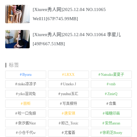
[Xiuren秀人网]2025.12.04 NO.11065
Well11[67P/745.99MB]
[Xiuren秀人网]2025.12.04 NO.11064 李星儿
[49P/667.51MB]
标签
Byoru
LRXX
Natsuko夏夏子
rioko凉凉子
Umeko J
vmb
yiko湿润兔
yuuhui玉汇
ZinieQ
丽柜
写真模特
合集
咬一口兔娘
唐安琪
喵糖印画
奈汐酱Nice
妲己_Toxic
安然anran
小仓千代w
尤蜜荟
徐莉芝Booty