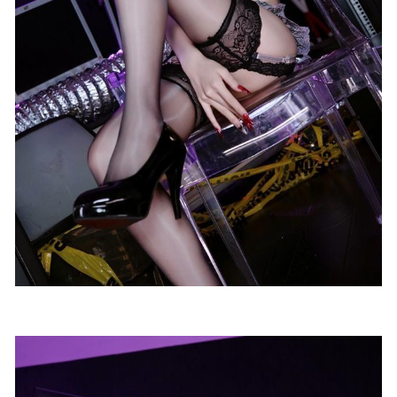
Min.E (민이) – NO.21 [LEEHEE EXPRESS] LEBE–225 [66P-
2
2024-11-09