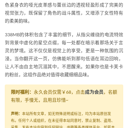
色紧身衣的哑光皮革感与蕾丝边的透视轻盈形成了完美的
视觉张力，既保留了角色的战斗属性，又增添了女性特有
的柔美韵味。
338MB的体积包含了丰富的细节，从指尖缠绕的电流特效
到背景中虚化的星空点缀，每一处都在暗示着那场关于言
灵的梦境。这不仅仅是视觉上的享受，更是一种氛围的沉
浸。当你翻开这一页，仿佛能听到那句低语在耳边回响，
让人不由自主地沉溺其中，不愿醒来。如果你也是卡芙卡
的粉丝，这组作品绝对值得收藏细细品味。
限时福利：
永久会员仅需￥68，点击
成为会员
，名额
有限，手慢无，且用且珍惜~
声明：
本站所有文章，如无特殊说明或标注，均为本站原创发
布。任何个人或组织，在未征得本站同意时，禁止复制、盗用、
采集、发布本站内容到任何网站、书籍等各类媒体平台。如若本