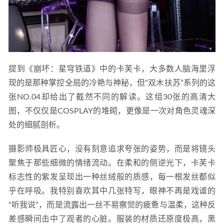
提到《崩坏：星穹铁道》中的卡芙卡，大多数人脑海里浮
现的是那种掌控全局的冷艳与神秘，但“双木扶苏”系列的这
张NO.04却给出了截然不同的解读。这组30张的高清大
图，不仅仅是COSPLAY的堆砌，更像是一次对角色灵魂深
处的细腻剖析。
摄影师极具匠心，没有刻意追求夸张的姿势，而是将镜头
聚焦于那些细微的情绪流动。在柔和的侧逆光下，卡芙卡
标志性的紫发呈现出一种丝绒般的质感，每一根发丝都似
乎在呼吸。我特别喜欢其中几张特写，眼神不再是戏谑的
“听我说”，而是流露出一丝不易察觉的疲惫与温柔，这种反
差感瞬间击中了观者的心脏。服装的材质还原度极高，黑