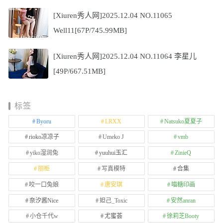
[Xiuren秀人网]2025.12.04 NO.11065
Well11[67P/745.99MB]
[Xiuren秀人网]2025.12.04 NO.11064 李星儿
[49P/667.51MB]
标签
Byoru
LRXX
Natsuko夏夏子
rioko凉凉子
Umeko J
vmb
yiko湿润兔
yuuhui玉汇
ZinieQ
丽柜
写真模特
合集
咬一口兔娘
唐安琪
喵糖印画
奈汐酱Nice
妲己_Toxic
安然anran
小仓千代w
尤蜜荟
徐莉芝Booty