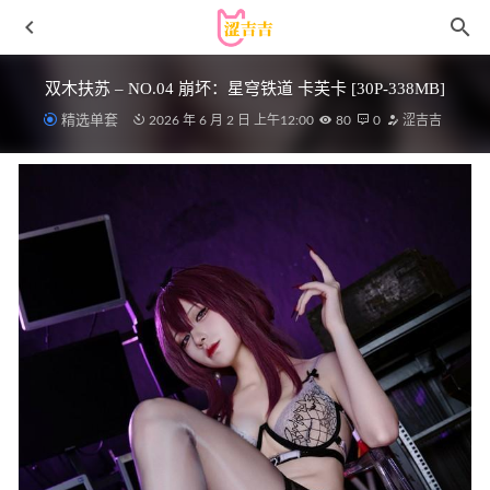
双木扶苏 – NO.04 崩坏：星穹铁道 卡芙卡 [30P-338MB]
精选单套
2026 年 6 月 2 日 上午12:00
80
0
涩吉吉
蠢沫沫 NO.276 T3赠品 午后 [45P-76M]
2025-04-18
[XIAOYU语画界]2022.04.21 VOL.762 王馨瑶yanni[63+1P／
547MB]
2023-03-01
[Xiuren秀人网]2025.02.25 NO.9929 白浅浅[69+1P/720MB]
2025-08-29
[XIUREN秀人网]2021.12.29 VOL.4399 凯竹姐姐[43+1P／
408MB]
2022-12-27