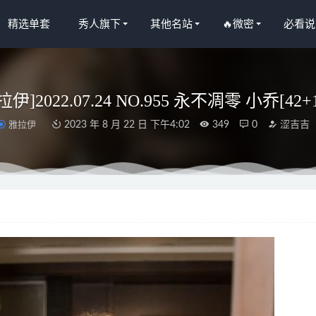
精选单套
秀人旗下
其他名站
🔥微密
必看说
拉伊]2022.07.24 NO.955 永不凋零 小乔[42+
雅拉伊
2023 年 8 月 22 日 下午4:02
349
0
涩吉吉
20.02.27 No.2010 李梓熙[51+1P131M]
2022-11-07
大小姐 – 布林布林的文胸[20P1V-24M]
2024-05-22
– 微密圈写真&视频合集【持续更新中】
2025-10-05
ia肉肉 – 写真图片合集【持续更新中】
2024-05-27
人网]2023.06.12 NO.6899 周思乔Betty[83+1P／736MB]
2023-11-19