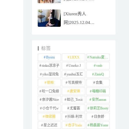
NO.11065
[Xiuren秀人
Well11[67P/745.99MB]
网]2025.12.04
NO.11064 李星儿
[49P/667.51MB]
标签
Byoru
LRXX
Natsuko夏夏子
rioko凉凉子
Umeko J
vmb
yiko湿润兔
yuuhui玉汇
ZinieQ
丽柜
写真模特
合集
咬一口兔娘
唐安琪
喵糖印画
奈汐酱Nice
妲己_Toxic
安然anran
小仓千代w
尤蜜荟
徐莉芝Booty
微密圈
抖娘-利世
日奈娇
星之迟迟
杏子Yada
杨晨晨Yome