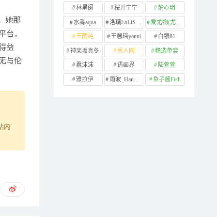
林星阑
桜井宁宁
梦心玥
情。她那
水淼aqua
洛璃LoLiSAMA
爱尤物(尤果网)
平台，
王雨纯
王馨瑶yanni
白银81
得益
神楽坂真冬
秀人网
精选单套
无与伦
蠢沫沫
语画界
陆萱萱
雅拉伊
雨波_HaneAme
鱼子酱Fish
站内