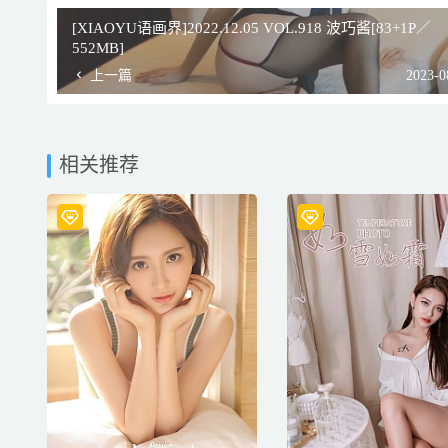
[XIAOYU语画界]2022.12.05 VOL.918 波巧酱[83+1P／
552MB]
上一篇
2023-0
相关推荐