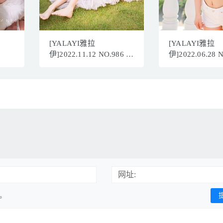
[YALAYI雅拉
[YALAYI雅拉
伊]2022.11.12 NO.986 美
伊]2022.06.28 
人鱼 程小蝶[45+1P／
春时光[28+1P／
348MB]
网址:
用。