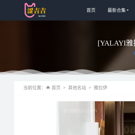
首页
最新合集
[YALAYI雅
秀人网 – 20
当前位置：
首页
其他名站
雅拉伊
[微密圈]陈
凌凌七 
lavin
[Xiuren秀