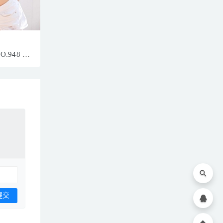
NO.948 青
247MB]