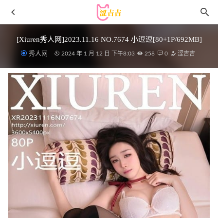
[Xiuren秀人网]2023.11.16 NO.7674 小逗逗[80+1P/692MB]
秀人网
2024 年 1 月 12 日 下午8:03
258
0
涩吉吉
[XIUREN秀人网]2022.08.23 VOL.5479 杨晨晨Yome[78+1P
／695MB]
2023-01-12
[喵糖映画]VOL.440 俏皮至服 [20P/86MB]
2023-03-03
水淼aqua – NO.138 牛仔裤[23P-25MB]
2023-02-12
[Xiuren秀人网]2025.07.18 NO.10562 妲己
_Toxic[56+1P/533MB]
2026-02-12
星颜社 – 2019.05.05 VOL.119 易阳Silvia[46P136M]
2022-11-