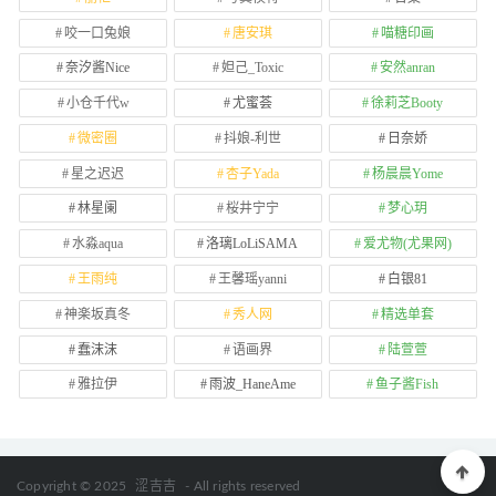
咬一口兔娘
唐安琪
喵糖印画
奈汐酱Nice
妲己_Toxic
安然anran
小仓千代w
尤蜜荟
徐莉芝Booty
微密圈
抖娘-利世
日奈娇
星之迟迟
杏子Yada
杨晨晨Yome
林星阑
桜井宁宁
梦心玥
水淼aqua
洛璃LoLiSAMA
爱尤物(尤果网)
王雨纯
王馨瑶yanni
白银81
神楽坂真冬
秀人网
精选单套
蠢沫沫
语画界
陆萱萱
雅拉伊
雨波_HaneAme
鱼子酱Fish
Copyright © 2025
涩吉吉
- All rights reserved