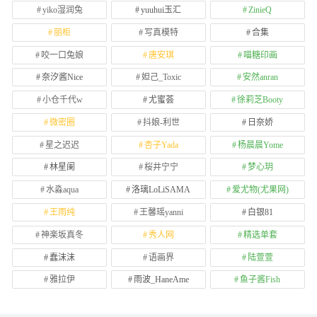
yiko湿润兔
yuuhui玉汇
ZinieQ
丽柜
写真模特
合集
咬一口兔娘
唐安琪
喵糖印画
奈汐酱Nice
妲己_Toxic
安然anran
小仓千代w
尤蜜荟
徐莉芝Booty
微密圈
抖娘-利世
日奈娇
星之迟迟
杏子Yada
杨晨晨Yome
林星阑
桜井宁宁
梦心玥
水淼aqua
洛璃LoLiSAMA
爱尤物(尤果网)
王雨纯
王馨瑶yanni
白银81
神楽坂真冬
秀人网
精选单套
蠢沫沫
语画界
陆萱萱
雅拉伊
雨波_HaneAme
鱼子酱Fish