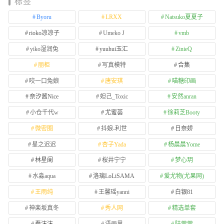
标签
Byoru
LRXX
Natsuko夏夏子
rioko凉凉子
Umeko J
vmb
yiko湿润兔
yuuhui玉汇
ZinieQ
丽柜
写真模特
合集
咬一口兔娘
唐安琪
喵糖印画
奈汐酱Nice
妲己_Toxic
安然anran
小仓千代w
尤蜜荟
徐莉芝Booty
微密圈
抖娘-利世
日奈娇
星之迟迟
杏子Yada
杨晨晨Yome
林星阑
桜井宁宁
梦心玥
水淼aqua
洛璃LoLiSAMA
爱尤物(尤果网)
王雨纯
王馨瑶yanni
白银81
神楽坂真冬
秀人网
精选单套
蠢沫沫
语画界
陆萱萱