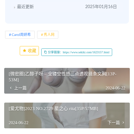
最近更新
2025年01月16日
Carol周妍希
秀人网
收藏
分享链接：https://www.sekiki.com/1623157.html
[微密圈]乙醇子呀 – 全镂空性感三点透视链条文胸[13P-
53M]
上一篇
2024-06-22
[爱尤物]2023 NO.2729 星之心 rita[35P/57MB]
2024-06-22
下一篇