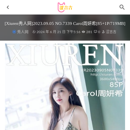
[Xiuren秀人网]2023.09.05 NO.7339 Carol周妍希[85+1P/719MB]
秀人网
2024 年 6 月 21 日 下午5:16
281
0
涩吉吉
[YouMi尤蜜荟]2022.02.22 VOL.755 小海臀Rena[46+1P／
398MB]
2023-01-31
阿包也是兔娘 – NO.084 新春贺图 龙妹[45P1V-1.24G]
2023-
09-16
雨波_HaneAme – NO.195 Genshin Impact
Photobook[130P/370MB]
2022-05-06
[Xiuren秀人网]2024.09.19 NO.9178 小肉肉咪[79+1P/722MB]