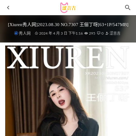
[Xiuren秀人网]2023.08.30 NO.7307 王俪丁呀[63+1P/547MB]
秀人网
2024 年 4 月 3 日 下午1:16
295
0
涩吉吉
头条女神 – 2018.06.25 蜜桃熟时 苏菲菲[26P177M]
2022-11-
07
[XiuRen秀人网] 2023.09.20 No.7416 梦心玥 美腿运动
[82P/728MB]
2024-05-15
[Xiuren秀人网]2024.04.28 NO.8465 梦心玥[82+1P/618MB]
2024-10-16
Hana_Bunny – Zero Two (Darling in the Franxx) [12P 108MB]