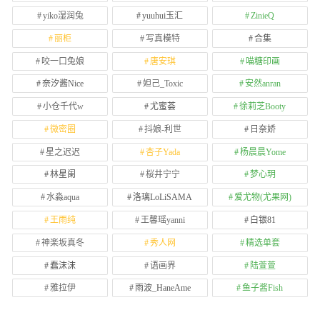
yiko湿润兔
yuuhui玉汇
ZinieQ
丽柜
写真模特
合集
咬一口兔娘
唐安琪
喵糖印画
奈汐酱Nice
妲己_Toxic
安然anran
小仓千代w
尤蜜荟
徐莉芝Booty
微密圈
抖娘-利世
日奈娇
星之迟迟
杏子Yada
杨晨晨Yome
林星阑
桜井宁宁
梦心玥
水淼aqua
洛璃LoLiSAMA
爱尤物(尤果网)
王雨纯
王馨瑶yanni
白银81
神楽坂真冬
秀人网
精选单套
蠢沫沫
语画界
陆萱萱
雅拉伊
雨波_HaneAme
鱼子酱Fish